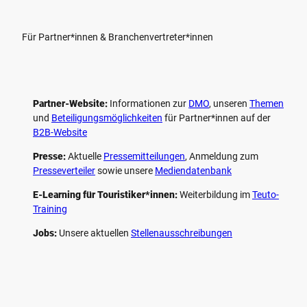
Für Partner*innen & Branchenvertreter*innen
Partner-Website:
Informationen zur
DMO
, unseren ­
Themen
und
Beteiligungs­möglichkeiten
für Partner*innen auf der
B2B-Website
Presse:
Aktuelle
Pressemitteilungen
, Anmeldung zum
Presseverteiler
sowie unsere
Mediendatenbank
E-Learning für Touristiker*innen:
Weiterbildung im
Teuto-
Training
Jobs:
Unsere aktuellen
Stellenausschreibungen
F
P
Y
I
a
i
o
n