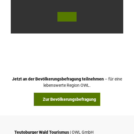
V
i
d
e
o
Jetzt an der Bevölkerungsbefragung teilnehmen
– für eine
a
© Teutoburger Wald Tourismus / P. Gawandtka
© T. Goedeck
lebenswerte Region OWL.
b
s
Zur Bevölkerungsbefragung
p
i
e
l
e
Teutoburger Wald Tourismus
| ­OWL GmbH