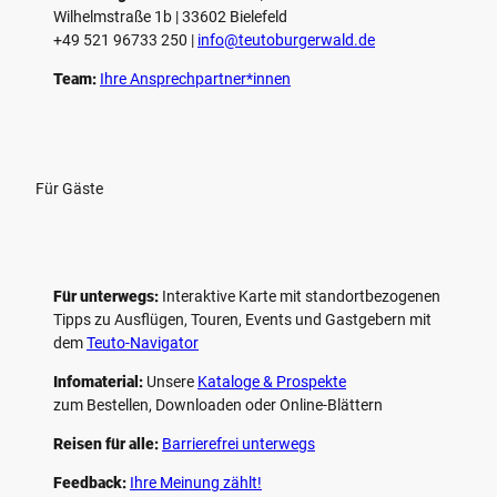
Wilhelmstraße 1b | ­33602 Bielefeld
n
+49 521 96733 250 |
­info@teutoburgerwald.de
Team:
Ihre Ansprechpartner*innen
Für Gäste
Für unterwegs:
Interaktive Karte mit standort­bezogenen
Tipps zu Ausflügen, Touren, Events und Gastgebern mit
dem
Teuto-Navigator
Infomaterial:
Unsere
Kataloge & Prospekte
zum Bestellen, Downloaden oder Online-Blättern
Reisen für alle:
Barrierefrei unterwegs
Feedback:
Ihre Meinung zählt!