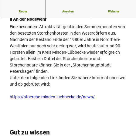
Route
Anrufen
Website
Storchenhauptstadt an der Weser - Storchenhorst Heimsen
II An der Nodewehr
Eine besondere Attraktivität geht in den Sommermonaten von
den besetzten Storchenhorsten in den Weserdörfern aus.
Nachdem der Bestand Ende der 1980er Jahre in Nordrhein-
Westfalen nur noch sehr gering war, wird heute auf rund 90
Horsten allein im Kreis Minden-Lübbecke wieder erfolgreich
gebrütet. Fast ein Drittel der Storchenhorste und
Storchenpaare können Sie in der „Storchenhauptstadt
Petershagen“ finden.
Unter dem folgenden Link finden Sie nähere Informationen wo
und ob gebrütet wird:
https://stoerche-minden-luebbecke.de/news/
Gut zu wissen