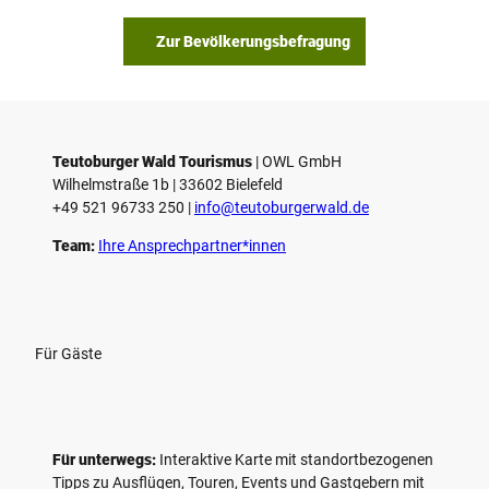
b
s
Zur Bevölkerungsbefragung
p
i
e
l
e
Teutoburger Wald Tourismus
| ­OWL GmbH
Wilhelmstraße 1b | ­33602 Bielefeld
n
+49 521 96733 250 |
­info@teutoburgerwald.de
Team:
Ihre Ansprechpartner*innen
Für Gäste
Für unterwegs:
Interaktive Karte mit standort­bezogenen
Tipps zu Ausflügen, Touren, Events und Gastgebern mit