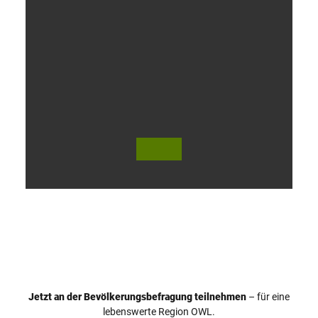
V
i
d
e
o
Jetzt an der Bevölkerungsbefragung teilnehmen
– für eine
a
© Teutoburger Wald Tourismus / P. Gawandtka
© T. Goedeck
lebenswerte Region OWL.