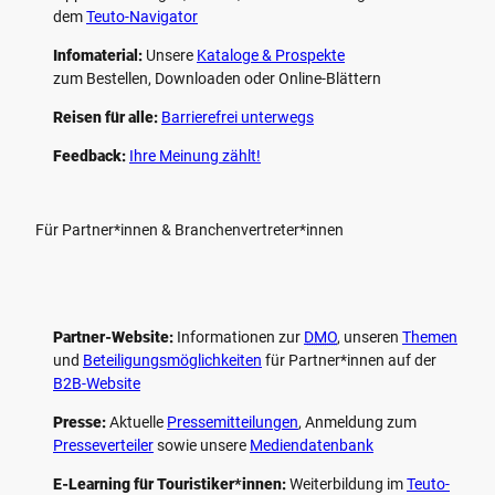
dem
Teuto-Navigator
Infomaterial:
Unsere
Kataloge & Prospekte
zum Bestellen, Downloaden oder Online-Blättern
Reisen für alle:
Barrierefrei unterwegs
Feedback:
Ihre Meinung zählt!
Für Partner*innen & Branchenvertreter*innen
Partner-Website:
Informationen zur
DMO
, unseren ­
Themen
und
Beteiligungs­möglichkeiten
für Partner*innen auf der
B2B-Website
Presse:
Aktuelle
Pressemitteilungen
, Anmeldung zum
Presseverteiler
sowie unsere
Mediendatenbank
E-Learning für Touristiker*innen:
Weiterbildung im
Teuto-