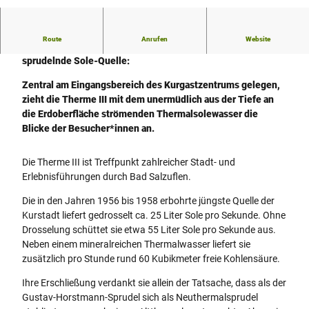
© Stadt Bad Salzuflen |
CC-BY-SA
Route
Anrufen
Website
Werfen Sie einen Blick durch das Schauglas auf die
sprudelnde Sole-Quelle:
Zentral am Eingangsbereich des Kurgastzentrums gelegen,
zieht die Therme III mit dem unermüdlich aus der Tiefe an
die Erdoberfläche strömenden Thermalsolewasser die
Blicke der Besucher*innen an.
Die Therme III ist Treffpunkt zahlreicher Stadt- und
Erlebnisführungen durch Bad Salzuflen.
Die in den Jahren 1956 bis 1958 erbohrte jüngste Quelle der
Kurstadt liefert gedrosselt ca. 25 Liter Sole pro Sekunde. Ohne
Drosselung schüttet sie etwa 55 Liter Sole pro Sekunde aus.
Neben einem mineralreichen Thermalwasser liefert sie
zusätzlich pro Stunde rund 60 Kubikmeter freie Kohlensäure.
Ihre Erschließung verdankt sie allein der Tatsache, dass als der
Gustav-Horstmann-Sprudel sich als Neuthermalsprudel