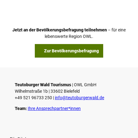
i
d
e
o
Jetzt an der Bevölkerungsbefragung teilnehmen
– für eine
a
© Teutoburger Wald Tourismus / P. Gawandtka
© T. Goedeck
lebenswerte Region OWL.
b
s
Zur Bevölkerungsbefragung
p
i
e
l
e
Teutoburger Wald Tourismus
| ­OWL GmbH
Wilhelmstraße 1b | ­33602 Bielefeld
n
+49 521 96733 250 |
­info@teutoburgerwald.de
Team:
Ihre Ansprechpartner*innen