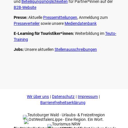
und
Beteiligungs­möglichkeiten
für Partner*innen auf der
B2B-Website
Presse:
Aktuelle
Pressemitteilungen
, Anmeldung zum
Presseverteiler
sowie unsere
Mediendatenbank
E-Learning für Touristiker*innen:
Weiterbildung im
Teuto-
Training
Jobs:
Unsere aktuellen
Stellenausschreibungen
F
P
Y
I
a
i
o
n
c
n
u
s
e
t
t
t
b
e
u
a
o
r
b
g
Wir über uns
Datenschutz
Impressum
o
e
e
r
k
s
a
Barrierefreiheitserklärung
t
m