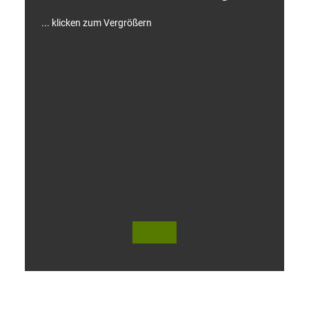
... klicken zum Vergrößern
V