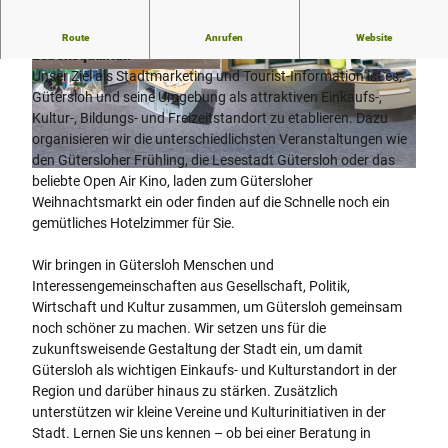
Gütersloh ist eine sympathische Stadt mit hoher
Route
Anrufen
Website
Lebensqualität.
Unser Ziel als Stadtmarketing und Tourist-Information ist es,
© Gütersloh Marketing GmbH, Gütersloh, Mich
ael Adamski |
CC-BY-SA
Gütersloh und seine Umgebung als attraktiven Einkaufs-,
© Gütersloh Marketing GmbH, Gütersloh, Math
eus Fernandes |
CC-BY-SA
Kultur-, Bildungs- und Freizeitstandort zu etablieren. Dazu
organisieren wir die unterschiedlichsten Veranstaltungen wie
den Gütersloher Frühling, die Lesestadt Gütersloh oder das
beliebte Open Air Kino, laden zum Gütersloher
© Gütersloh Marketing GmbH, Gütersloh, Matheus Fernandes |
CC-BY-SA
Weihnachtsmarkt ein oder finden auf die Schnelle noch ein
gemütliches Hotelzimmer für Sie.
Wir bringen in Gütersloh Menschen und
Interessengemeinschaften aus Gesellschaft, Politik,
Wirtschaft und Kultur zusammen, um Gütersloh gemeinsam
noch schöner zu machen. Wir setzen uns für die
zukunftsweisende Gestaltung der Stadt ein, um damit
Gütersloh als wichtigen Einkaufs- und Kulturstandort in der
Region und darüber hinaus zu stärken. Zusätzlich
unterstützen wir kleine Vereine und Kulturinitiativen in der
Stadt. Lernen Sie uns kennen – ob bei einer Beratung in