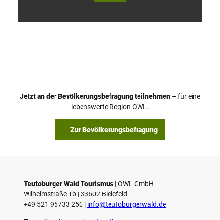
V
i
d
e
o
Jetzt an der Bevölkerungsbefragung teilnehmen
– für eine
a
© Teutoburger Wald Tourismus / P. Gawandtka
© T. Goedeck
lebenswerte Region OWL.
b
s
Zur Bevölkerungsbefragung
p
i
e
l
e
Teutoburger Wald Tourismus
| ­OWL GmbH
Wilhelmstraße 1b | ­33602 Bielefeld
n
+49 521 96733 250 |
­info@teutoburgerwald.de