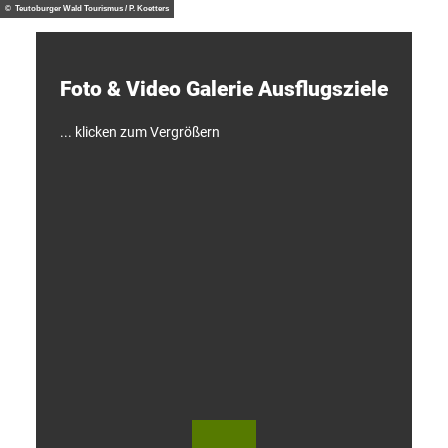
d
© Teutoburger Wald Tourismus / P. Koetters
e
c
k
e
Foto & Video ­Galerie ­Ausflugsziele
n
!
... klicken zum Vergrößern