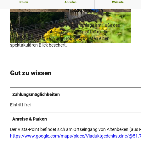
Vom Vista Point haben Besucher einen imposanten Blick auf
Route
Anrufen
Website
Europas größte Kalksandsteinbrücke, den Bekeviadukt bei
Altenbeken.
© Teutoburger Wald Tourismus, P. Gawandtka
© Teutoburger Wald Tourismus, P. Gawandtka
Übrigens: Die nahe gelegene Treppenanlage am Fuße des
Viaduktes führt zur oberen Aussichtsplattform, die
Eisenbahnnostalgikern und Hobbyfotografen einen
spektakulären Blick beschert.
© Kreis Paderborn, NPinke |
CC-BY-SA
Gut zu wissen
Zahlungsmöglichkeiten
Eintritt frei
Anreise & Parken
Der Vista-Point befindet sich am Ortseingang von Altenbeken (aus 
https://www.google.com/maps/place/Viaduktgedenksteine/@5