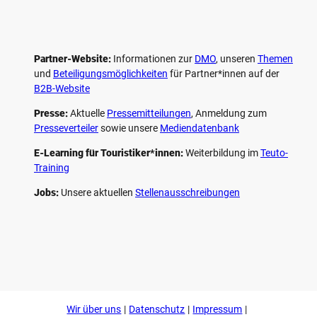
Partner-Website:
Informationen zur
DMO
, unseren ­
Themen
und
Beteiligungs­möglichkeiten
für Partner*innen auf der
B2B-Website
Presse:
Aktuelle
Pressemitteilungen
, Anmeldung zum
Presseverteiler
sowie unsere
Mediendatenbank
E-Learning für Touristiker*innen:
Weiterbildung im
Teuto-
Training
Jobs:
Unsere aktuellen
Stellenausschreibungen
F
P
Y
I
a
i
o
n
c
n
u
s
e
t
t
t
b
e
u
a
o
r
b
g
Wir über uns
Datenschutz
Impressum
o
e
e
r