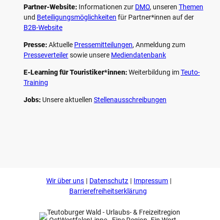
Partner-Website:
Informationen zur
DMO
, unseren ­
Themen
und
Beteiligungs­möglichkeiten
für Partner*innen auf der
B2B-Website
Presse:
Aktuelle
Pressemitteilungen
, Anmeldung zum
Presseverteiler
sowie unsere
Mediendatenbank
E-Learning für Touristiker*innen:
Weiterbildung im
Teuto-
Training
Jobs:
Unsere aktuellen
Stellenausschreibungen
F
P
Y
I
a
i
o
n
c
n
u
s
e
t
t
t
b
e
u
a
o
r
b
g
Wir über uns
Datenschutz
Impressum
o
e
e
r
k
s
a
Barrierefreiheitserklärung
t
m