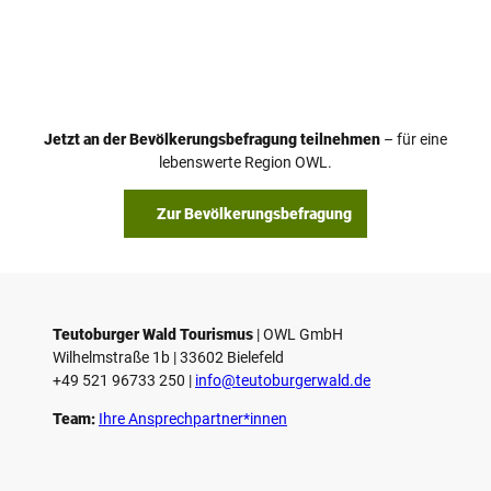
V
i
d
e
o
Jetzt an der Bevölkerungsbefragung teilnehmen
– für eine
a
© Teutoburger Wald Tourismus / P. Gawandtka
© T. Goedeck
lebenswerte Region OWL.
b
s
Zur Bevölkerungsbefragung
p
i
e
l
e
Teutoburger Wald Tourismus
| ­OWL GmbH
Wilhelmstraße 1b | ­33602 Bielefeld
n
+49 521 96733 250 |
­info@teutoburgerwald.de
Team:
Ihre Ansprechpartner*innen