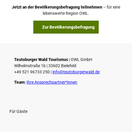
o
Jetzt an der Bevölkerungsbefragung teilnehmen
– für eine
a
© Teutoburger Wald Tourismus / P. Gawandtka
© T. Goedeck
lebenswerte Region OWL.
b
s
Zur Bevölkerungsbefragung
p
i
e
l
e
Teutoburger Wald Tourismus
| ­OWL GmbH
Wilhelmstraße 1b | ­33602 Bielefeld
n
+49 521 96733 250 |
­info@teutoburgerwald.de
Team:
Ihre Ansprechpartner*innen
Für Gäste