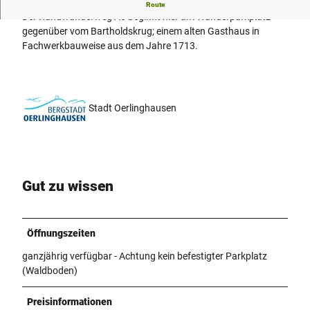
Start-/Endpunkt für die Schmugglertour A6
Route
Der Rundwanderweg A6 beginnt hier am Wanderparkplatz
gegenüber vom Bartholdskrug; einem alten Gasthaus in
Fachwerkbauweise aus dem Jahre 1713.
Stadt Oerlinghausen
Gut zu wissen
Öffnungszeiten
ganzjährig verfügbar - Achtung kein befestigter Parkplatz
(Waldboden)
Preisinformationen