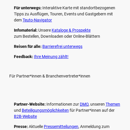
Für unterwegs:
Interaktive Karte mit standort­bezogenen
Tipps zu Ausflügen, Touren, Events und Gastgebern mit
dem
Teuto-Navigator
Infomaterial:
Unsere
Kataloge & Prospekte
zum Bestellen, Downloaden oder Online-Blättern
Reisen für alle:
Barrierefrei unterwegs
Feedback:
Ihre Meinung zählt!
Für Partner*innen & Branchenvertreter*innen
Partner-Website:
Informationen zur
DMO
, unseren ­
Themen
und
Beteiligungs­möglichkeiten
für Partner*innen auf der
B2B-Website
Presse:
Aktuelle
Pressemitteilungen
, Anmeldung zum