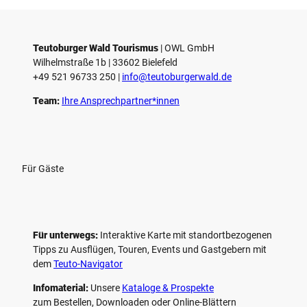
i
e
l
e
Teutoburger Wald Tourismus
| ­OWL GmbH
Wilhelmstraße 1b | ­33602 Bielefeld
n
+49 521 96733 250 |
­info@teutoburgerwald.de
Team:
Ihre Ansprechpartner*innen
Für Gäste
Für unterwegs:
Interaktive Karte mit standort­bezogenen
Tipps zu Ausflügen, Touren, Events und Gastgebern mit
dem
Teuto-Navigator
Infomaterial:
Unsere
Kataloge & Prospekte
zum Bestellen, Downloaden oder Online-Blättern