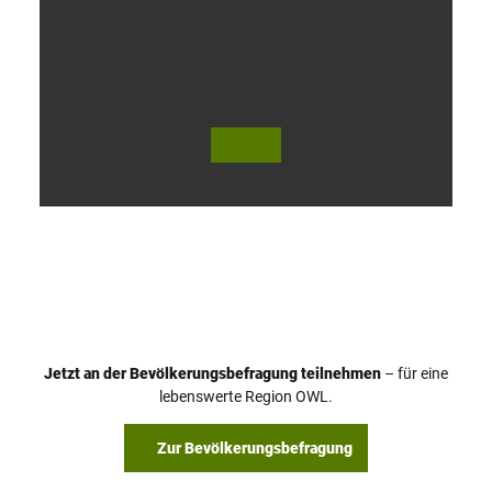
V
i
d
e
o
Jetzt an der Bevölkerungsbefragung teilnehmen
– für eine
a
© Teutoburger Wald Tourismus / P. Gawandtka
© T. Goedeck
lebenswerte Region OWL.
b
s
Zur Bevölkerungsbefragung
p