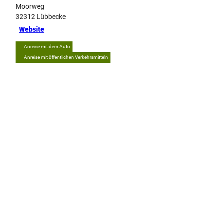
Moorweg
32312
Lübbecke
Website
Anreise mit dem Auto
Anreise mit öffentlichen Verkehrsmitteln
Tipp