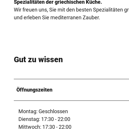
Spezialitäten der griechischen Küche.
_
Wir freuen uns, Sie mit den besten Spezialitäten
L
und erleben Sie mediterranen Zauber.
u
e
b
b
e
Gut zu wissen
c
k
e
.
Öffnungszeiten
j
p
g
Montag: Geschlossen
Dienstag: 17:30 - 22:00
Mittwoch: 17:30 - 22:00