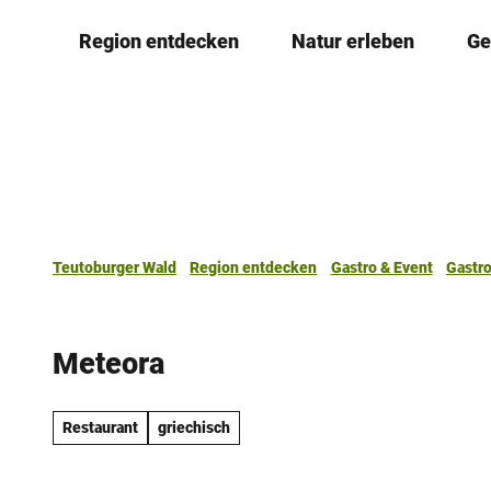
Z
Region entdecken
Natur erleben
Ge
u
m
I
n
h
a
l
t
Teutoburger Wald
Region entdecken
Gastro & Event
Gastr
Meteora
Restaurant
griechisch