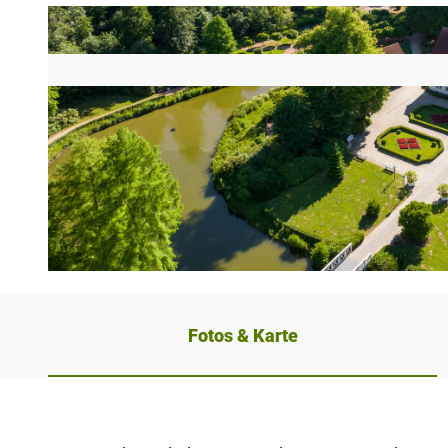
© Teutoburger Wald Tourismus, D. Ketz |
CC-BY-SA
Fotos & Karte