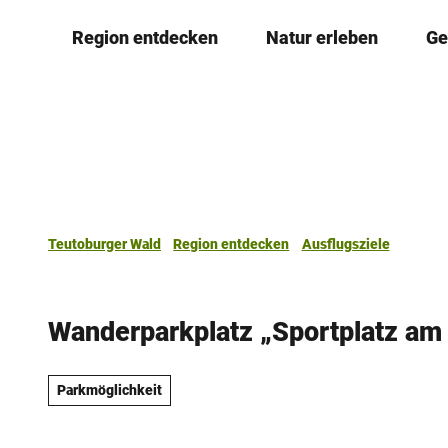
Z
Region entdecken
Natur erleben
Ge
u
m
I
n
h
a
l
t
Teutoburger Wald
Region entdecken
Ausflugsziele
Wanderparkplatz „Sportplatz am
Parkmöglichkeit