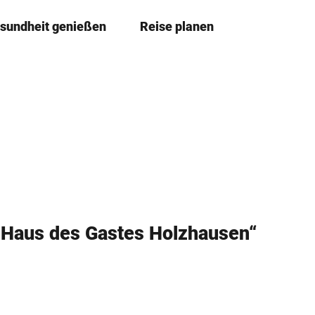
sundheit genießen
Reise planen
T
Merkzettel
Suche
e
i
l
e
n
 Haus des Gastes Holzhausen“