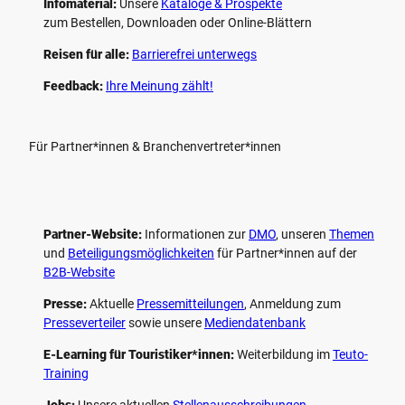
Infomaterial:
Unsere
Kataloge & Prospekte
zum Bestellen, Downloaden oder Online-Blättern
Reisen für alle:
Barrierefrei unterwegs
Feedback:
Ihre Meinung zählt!
Für Partner*innen & Branchenvertreter*innen
Partner-Website:
Informationen zur
DMO
, unseren ­
Themen
und
Beteiligungs­möglichkeiten
für Partner*innen auf der
B2B-Website
Presse:
Aktuelle
Pressemitteilungen
, Anmeldung zum
Presseverteiler
sowie unsere
Mediendatenbank
E-Learning für Touristiker*innen:
Weiterbildung im
Teuto-
Training
Jobs:
Unsere aktuellen
Stellenausschreibungen