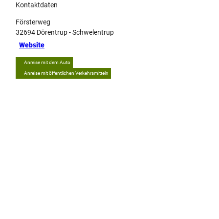
Kontaktdaten
Försterweg
32694
Dörentrup
- Schwelentrup
Website
Anreise mit dem Auto
Anreise mit öffentlichen Verkehrsmitteln