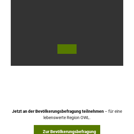
V
i
d
e
o
Jetzt an der Bevölkerungsbefragung teilnehmen
– für eine
a
© Teutoburger Wald Tourismus / P. Gawandtka
© T. Goedeck
lebenswerte Region OWL.
b
s
Zur Bevölkerungsbefragung