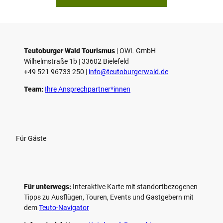
p
i
e
l
e
Teutoburger Wald Tourismus
| ­OWL GmbH
Wilhelmstraße 1b | ­33602 Bielefeld
n
+49 521 96733 250 |
­info@teutoburgerwald.de
Team:
Ihre Ansprechpartner*innen
Für Gäste
Für unterwegs:
Interaktive Karte mit standort­bezogenen
Tipps zu Ausflügen, Touren, Events und Gastgebern mit
dem
Teuto-Navigator