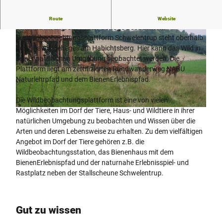
Von der Wildbeobachtungsplattform können Sie das
Route
Website
Sikawild im angrenzenden Gehege beobachten.
Die Wildbeobachtungsplattform Schwelentrup steht oberhalb
des Sikawildgeheges am Habichtsberg. Hier kann das Wild in
seiner natürlichen Umgebung beobachtet werden. Die
Plattform liegt am zertifizierten Rundwanderweg NABU
Naturlehrpfad und dem BienenErlebnispfad.
© Lippe Tourismus & Marketing GmbH |
CC-BY-SA
Die Wildbeobachtungsplattform ist eine von vielen
Möglichkeiten im Dorf der Tiere, Haus- und Wildtiere in ihrer
© Dr. Wolfgang Diekmeier |
CC-BY-SA
natürlichen Umgebung zu beobachten und Wissen über die
Arten und deren Lebensweise zu erhalten. Zu dem vielfältigen
Angebot im Dorf der Tiere gehören z.B. die
Wildbeobachtungsstation, das Bienenhaus mit dem
BienenErlebnispfad und der naturnahe Erlebnisspiel- und
Rastplatz neben der Stallscheune Schwelentrup.
Gut zu wissen