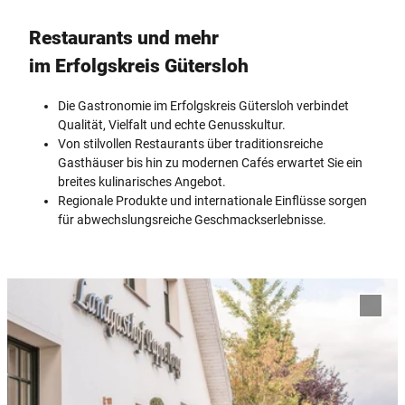
Restaurants und mehr
im Erfolgskreis Gütersloh
Die Gastronomie im Erfolgskreis Gütersloh verbindet
Qualität, Vielfalt und echte Genusskultur.
Von stilvollen Restaurants über traditionsreiche
Gasthäuser bis hin zu modernen Cafés erwartet Sie ein
breites kulinarisches Angebot.
Regionale Produkte und internationale Einflüsse sorgen
für abwechslungsreiche Geschmackserlebnisse.
D
e
'Land
t
Pappe
OHG' 
a
Merkl
i
hinzu
l
s