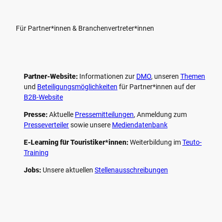
Für Partner*innen & Branchenvertreter*innen
Partner-Website:
Informationen zur
DMO
, unseren ­
Themen
und
Beteiligungs­möglichkeiten
für Partner*innen auf der
B2B-Website
Presse:
Aktuelle
Pressemitteilungen
, Anmeldung zum
Presseverteiler
sowie unsere
Mediendatenbank
E-Learning für Touristiker*innen:
Weiterbildung im
Teuto-
Training
Jobs:
Unsere aktuellen
Stellenausschreibungen
F
P
Y
I
a
i
o
n