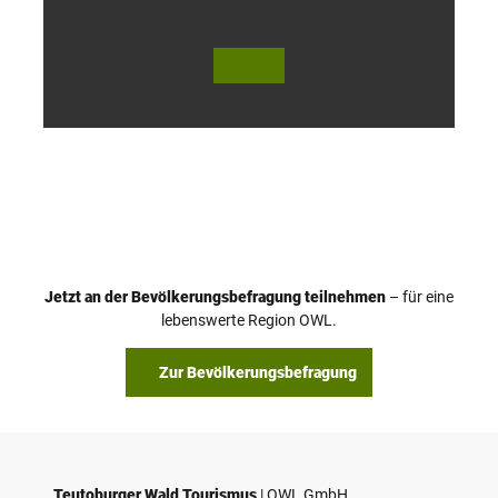
© Te
© Te
utob
utob
urger
urger
Wald
Wald
Touri
Touri
smus
smus
/ D. K
/ D. K
etz
etz
Jetzt an der Bevölkerungsbefragung teilnehmen
– für eine
lebenswerte Region OWL.
Zur Bevölkerungsbefragung
Teutoburger Wald Tourismus
| ­OWL GmbH