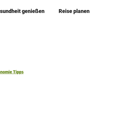
sundheit genießen
Reise planen
T
Merkze
Su
e
i
l
e
n
onomie Tipps