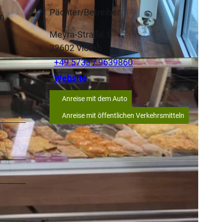
Pächter/Betreiber
Im
Meyra-Straße 1
32602
Vlotho
+49 5733 / 9639860
Website
Anreise mit dem Auto
Anreise mit öffentlichen Verkehrsmitteln