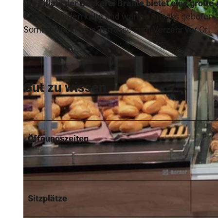
Die Filiale der Bäckerei Brante bietet eine große
Zudem werden kalte und warme Snacks geboten. A
Sommer lockt eine Terrasse zum Verzehr vor Ort.
© Vlotho Marketing GmbH - Peer Sonntag |
CC-BY-SA
Gut zu wissen
Öffnungszeiten
Sitzplätze