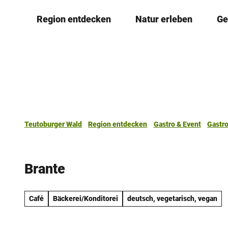
Z
Region entdecken
Natur erleben
Ge
u
m
I
n
h
a
l
t
Teutoburger Wald
Region entdecken
Gastro & Event
Gastr
Brante
Café
Bäckerei/Konditorei
deutsch, vegetarisch, vegan