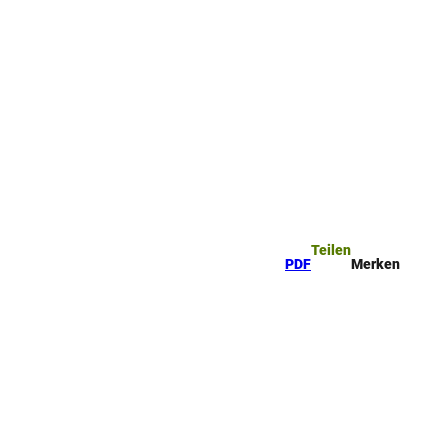
ttel
che
Teilen
PDF
Merken