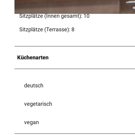
Sitzplätze (Innen gesamt): 10
© Vlotho Marketing GmbH - Peer Sonntag |
CC-BY-SA
Sitzplätze (Terrasse): 8
Küchenarten
deutsch
vegetarisch
vegan