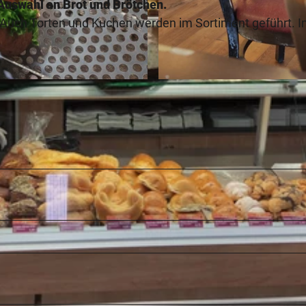
 Auswahl an Brot und Brötchen.
uch Torten und Kuchen werden im Sortiment geführt. 
© Vlotho Marketing GmbH - Peer Sonntag |
CC-BY-SA