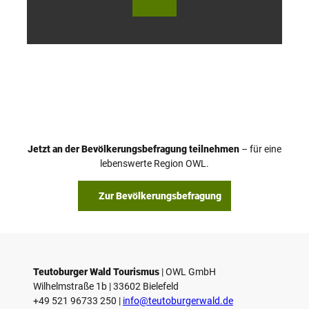
utob
utob
urger
urger
Wald
Wald
Touri
Touri
smus
smus
/ D. K
/ D. K
etz
etz
Jetzt an der Bevölkerungsbefragung teilnehmen
– für eine
lebenswerte Region OWL.
Zur Bevölkerungsbefragung
Teutoburger Wald Tourismus
| ­OWL GmbH
Wilhelmstraße 1b | ­33602 Bielefeld
+49 521 96733 250 |
­info@teutoburgerwald.de