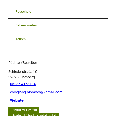
Pauschale
Sehenswertes
Touren
Pächter/Betreiber
Schiederstraße 10
32825
Blomberg
05235 4153194
chinglong.blomberg@gmail.com
Website
Anreise mit dem Auto
Anreise mit öffentlichen Verkehrsmitteln