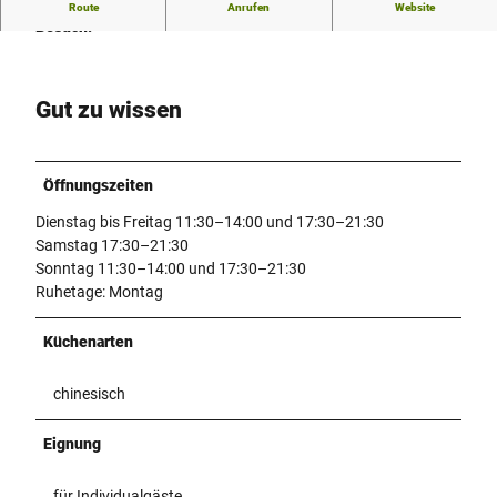
Der Chinglong Thai - China Imbiss freut sich auf Ihren
Route
Anrufen
Website
Besuch.
Gut zu wissen
Öffnungszeiten
Dienstag bis Freitag 11:30–14:00 und 17:30–21:30
Samstag 17:30–21:30
Sonntag 11:30–14:00 und 17:30–21:30
Ruhetage: Montag
Küchenarten
chinesisch
Eignung
für Individualgäste