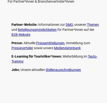
Für Partner*innen & Branchenvertreter*innen
Partner-Website:
Informationen zur
DMO
, unseren ­
Themen
und
Beteiligungs­möglichkeiten
für Partner*innen auf der
B2B-Website
Presse:
Aktuelle
Pressemitteilungen
, Anmeldung zum
Presseverteiler
sowie unsere
Mediendatenbank
E-Learning für Touristiker*innen:
Weiterbildung im
Teuto-
Training
Jobs:
Unsere aktuellen
Stellenausschreibungen
F
P
Y
I
a
i
o
n
c
n
u
s
e
t
t
t
b
e
u
a
o
r
b
g