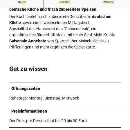
Route
Anrufen
Website
Gerstensaft und Gaumenschmaus - hier genießt man gute
deutsche Küche und frisch zubereitete Speisen.
Der Koch bietet frisch zubereitete Gerichte der
deutschen
Küche
sowie einen wechselnden Mittagstisch.
Spezialität des Hauses ist das "Ochsensteak", ein
argentinisches Rinderhüftsteak mit feiner Senf-Mehl-Kruste.
Saisonale Angebote
von Spargel über Maischolle bis zu
Pfifferlingen und mehr ergänzen die Speisekarte.
Gut zu wissen
Öffnungszeiten
Ruhetage: Montag, Dienstag, Mittwoch
Preisinformationen
Der Preis pro Person liegt bei 20 bis 30 Euro.