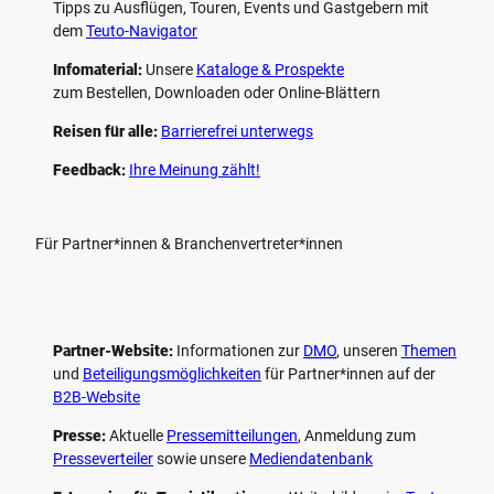
Tipps zu Ausflügen, Touren, Events und Gastgebern mit
dem
Teuto-Navigator
Infomaterial:
Unsere
Kataloge & Prospekte
zum Bestellen, Downloaden oder Online-Blättern
Reisen für alle:
Barrierefrei unterwegs
Feedback:
Ihre Meinung zählt!
Für Partner*innen & Branchenvertreter*innen
Partner-Website:
Informationen zur
DMO
, unseren ­
Themen
und
Beteiligungs­möglichkeiten
für Partner*innen auf der
B2B-Website
Presse:
Aktuelle
Pressemitteilungen
, Anmeldung zum
Presseverteiler
sowie unsere
Mediendatenbank