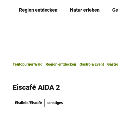
Z
Region entdecken
Natur erleben
Ge
u
m
I
n
h
a
l
t
Teutoburger Wald
Region entdecken
Gastro & Event
Gastr
Eiscafé AIDA 2
Eisdiele/Eiscafé
sonstiges