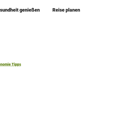
sundheit genießen
Reise planen
T
Merkzettel
Suche
e
i
l
e
n
onomie Tipps