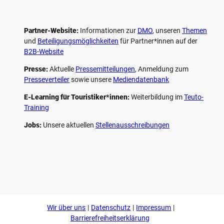
Partner-Website:
Informationen zur
DMO
, unseren ­
Themen
und
Beteiligungs­möglichkeiten
für Partner*innen auf der
B2B-Website
Presse:
Aktuelle
Pressemitteilungen
, Anmeldung zum
Presseverteiler
sowie unsere
Mediendatenbank
E-Learning für Touristiker*innen:
Weiterbildung im
Teuto-
Training
Jobs:
Unsere aktuellen
Stellenausschreibungen
F
P
Y
I
a
i
o
n
c
n
u
s
e
t
t
t
b
e
u
a
o
r
b
g
Wir über uns
Datenschutz
Impressum
o
e
e
r
k
s
a
Barrierefreiheitserklärung
t
m