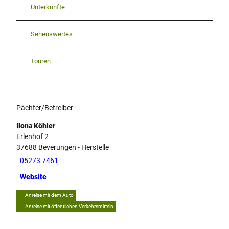
Unterkünfte
Sehenswertes
Touren
Pächter/Betreiber
Ilona Köhler
Erlenhof 2
37688
Beverungen
- Herstelle
05273 7461
Website
Anreise mit dem Auto
Anreise mit öffentlichen Verkehrsmitteln