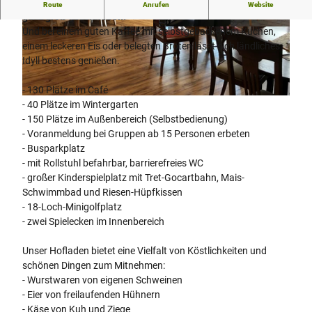
Rustikale Gemütlichkeit wird in unserem Bauernhof-Café
Route
Anrufen
Website
ganz groß geschrieben.
Und bei einem guten Kaffee mit selbstgebackenem Kuchen,
© Teutoburger Wald, I. Köhler |
CC-BY-SA
© Teutoburger Wald, I. Köhler |
CC-BY-SA
einem leckeren Eis oder belegten Broten lässt sich ländliches
Idyll bestens genießen.
- 130 Plätze im Café
© Teutoburger Wald, I. Köhler |
CC-BY-SA
- 40 Plätze im Wintergarten
- 150 Plätze im Außenbereich (Selbstbedienung)
- Voranmeldung bei Gruppen ab 15 Personen erbeten
- Busparkplatz
- mit Rollstuhl befahrbar, barrierefreies WC
- großer Kinderspielplatz mit Tret-Gocartbahn, Mais-
Schwimmbad und Riesen-Hüpfkissen
- 18-Loch-Minigolfplatz
- zwei Spielecken im Innenbereich
Unser Hofladen bietet eine Vielfalt von Köstlichkeiten und
schönen Dingen zum Mitnehmen:
- Wurstwaren von eigenen Schweinen
- Eier von freilaufenden Hühnern
- Käse von Kuh und Ziege