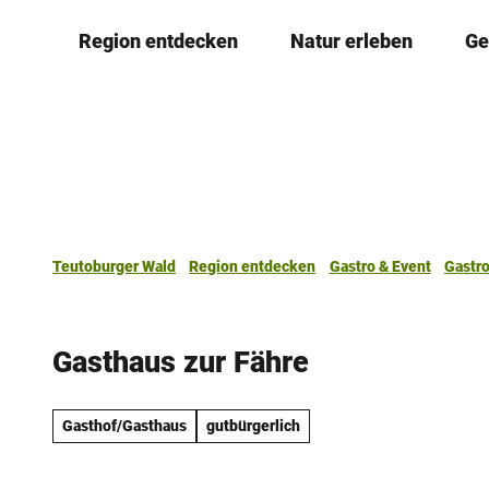
Z
Region entdecken
Natur erleben
Ge
u
m
I
n
h
a
l
t
Teutoburger Wald
Region entdecken
Gastro & Event
Gastr
Gasthaus zur Fähre
Gasthof/Gasthaus
gutbürgerlich