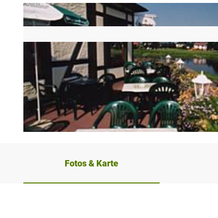
© Gasthaus zur Fähre |
CC-BY-SA
Fotos & Karte