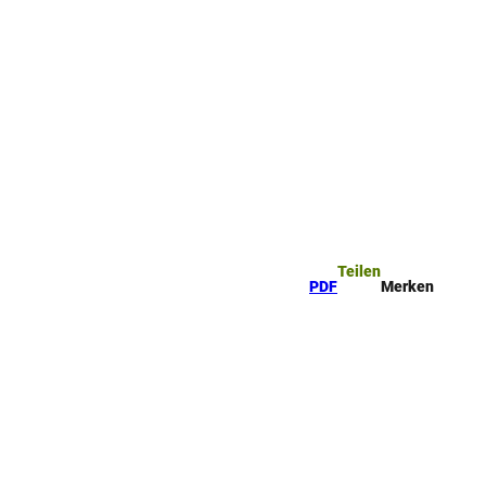
ttel
che
Teilen
PDF
Merken