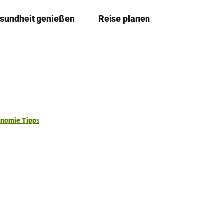
sundheit genießen
Reise planen
T
Merkze
Su
e
i
l
e
n
onomie Tipps