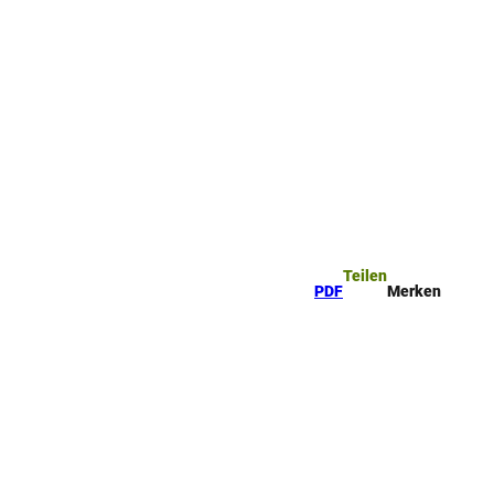
ttel
che
Teilen
PDF
Merken