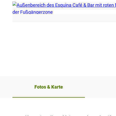
© Stadt Bad Salzuflen / Oliver Siekmann |
CC-BY-SA
Fotos & Karte