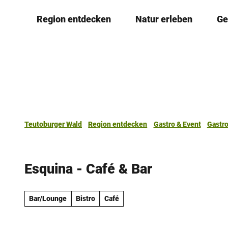
Z
Region entdecken
Natur erleben
Ge
u
m
I
n
h
a
l
t
Teutoburger Wald
Region entdecken
Gastro & Event
Gastr
Esquina - Café & Bar
Bar/Lounge
Bistro
Café