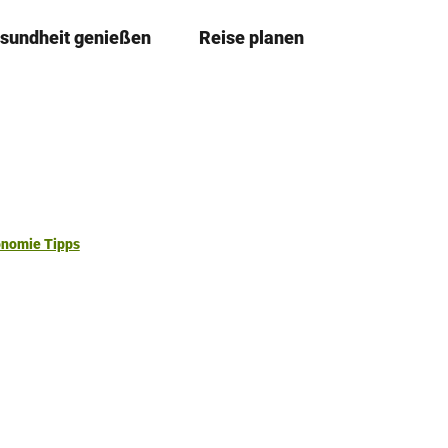
sundheit genießen
Reise planen
T
Merkze
Su
e
i
l
e
n
onomie Tipps