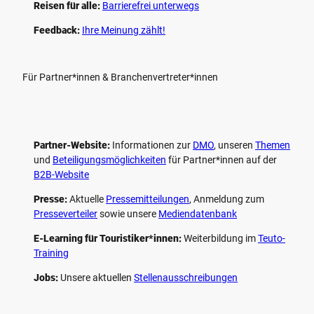
Reisen für alle:
Barrierefrei unterwegs
Feedback:
Ihre Meinung zählt!
Für Partner*innen & Branchenvertreter*innen
Partner-Website:
Informationen zur
DMO
, unseren ­
Themen
und
Beteiligungs­möglichkeiten
für Partner*innen auf der
B2B-Website
Presse:
Aktuelle
Pressemitteilungen
, Anmeldung zum
Presseverteiler
sowie unsere
Mediendatenbank
E-Learning für Touristiker*innen:
Weiterbildung im
Teuto-
Training
Jobs:
Unsere aktuellen
Stellenausschreibungen