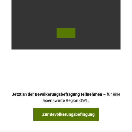
o
h
© Te
© Te
utob
utob
urger
urger
Wald
Wald
Touri
Touri
smus
smus
/ D. K
/ D. K
etz
etz
Jetzt an der Bevölkerungsbefragung teilnehmen
– für eine
lebenswerte Region OWL.
Zur Bevölkerungsbefragung