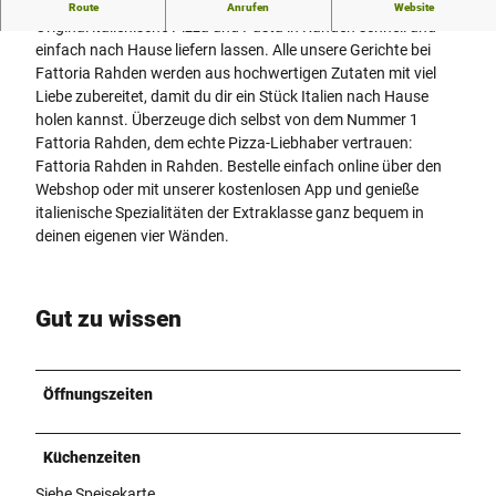
Fattoria Rahden | Lieferservice Rahden
Route
Anrufen
Website
Original italienische Pizza und Pasta in Rahden schnell und
einfach nach Hause liefern lassen. Alle unsere Gerichte bei
Fattoria Rahden werden aus hochwertigen Zutaten mit viel
Liebe zubereitet, damit du dir ein Stück Italien nach Hause
holen kannst. Überzeuge dich selbst von dem Nummer 1
Fattoria Rahden, dem echte Pizza-Liebhaber vertrauen:
Fattoria Rahden in Rahden. Bestelle einfach online über den
Webshop oder mit unserer kostenlosen App und genieße
italienische Spezialitäten der Extraklasse ganz bequem in
deinen eigenen vier Wänden.
Gut zu wissen
Öffnungszeiten
Küchenzeiten
Siehe Speisekarte