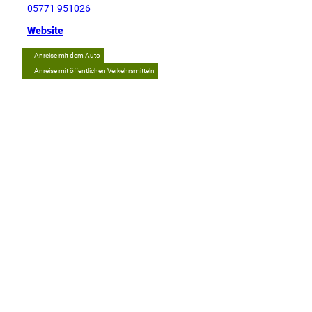
05771 951026
Website
Anreise mit dem Auto
Anreise mit öffentlichen Verkehrsmitteln
Tipp