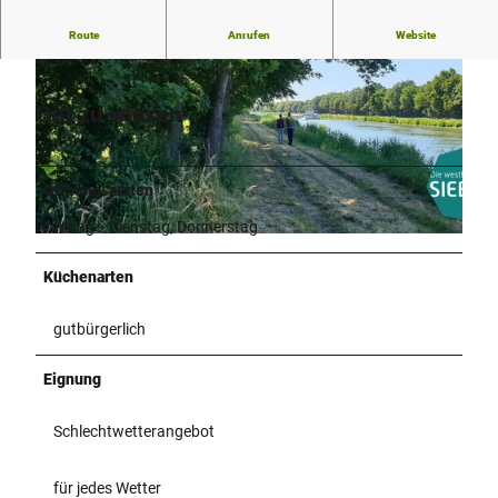
Herzlich Willkommen im Gasthaus Waldblick
Route
Anrufen
Website
Gut zu wissen
Öffnungszeiten
© Touristik Preußisch Oldendorf |
CC-BY-SA
Ruhetage: Dienstag, Donnerstag
©
CC-BY-SA
Küchenarten
gutbürgerlich
Eignung
Schlechtwetterangebot
für jedes Wetter