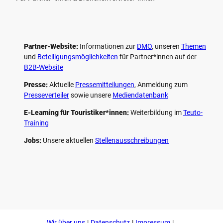
Partner-Website:
Informationen zur
DMO
, unseren ­
Themen
und
Beteiligungs­möglichkeiten
für Partner*innen auf der
B2B-Website
Presse:
Aktuelle
Pressemitteilungen
, Anmeldung zum
Presseverteiler
sowie unsere
Mediendatenbank
E-Learning für Touristiker*innen:
Weiterbildung im
Teuto-
Training
Jobs:
Unsere aktuellen
Stellenausschreibungen
F
P
Y
I
a
i
o
n
c
n
u
s
e
t
t
t
b
e
u
a
o
r
b
g
Wir über uns
Datenschutz
Impressum
o
e
e
r