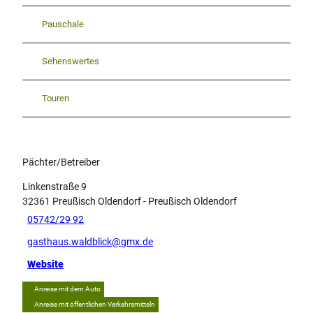
Pauschale
Sehenswertes
Touren
Pächter/Betreiber
Linkenstraße 9
32361
Preußisch Oldendorf
- Preußisch Oldendorf
05742/29 92
gasthaus.waldblick@gmx.de
Website
Anreise mit dem Auto
Anreise mit öffentlichen Verkehrsmitteln