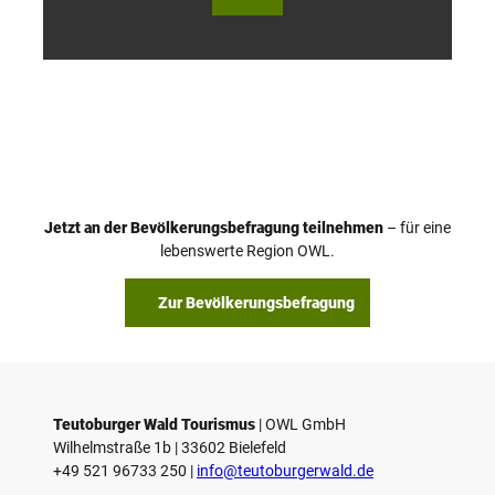
Wald
Wald
Touri
Touri
smus
smus
/ D. K
/ D. K
etz
etz
Jetzt an der Bevölkerungsbefragung teilnehmen
– für eine
lebenswerte Region OWL.
Zur Bevölkerungsbefragung
Teutoburger Wald Tourismus
| ­OWL GmbH
Wilhelmstraße 1b | ­33602 Bielefeld
+49 521 96733 250 |
­info@teutoburgerwald.de