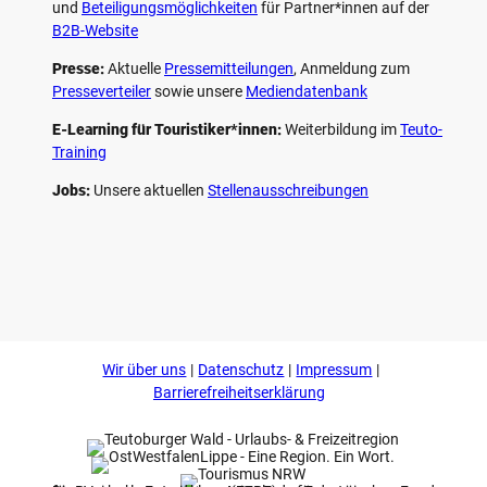
und
Beteiligungs­möglichkeiten
für Partner*innen auf der
B2B-Website
Presse:
Aktuelle
Pressemitteilungen
, Anmeldung zum
Presseverteiler
sowie unsere
Mediendatenbank
E-Learning für Touristiker*innen:
Weiterbildung im
Teuto-
Training
Jobs:
Unsere aktuellen
Stellenausschreibungen
F
P
Y
I
a
i
o
n
c
n
u
s
e
t
t
t
b
e
u
a
o
r
b
g
Wir über uns
Datenschutz
Impressum
o
e
e
r
k
s
a
Barrierefreiheitserklärung
t
m