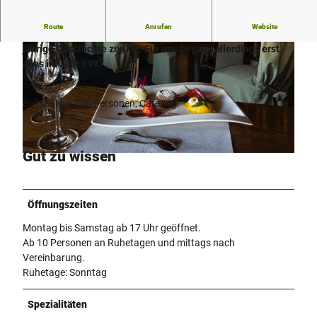
Route
Anrufen
Website
Das Haus Westhoff blickt mittlerweile auf eine über 100
jährige Geschichte zurück. Für uns begann allerdings erst
alles im Jahr 1997.
Ballsaal bis 200 Personen, Catering.
© Hotel Westhoff |
CC-BY-SA
Gut zu wissen
© Hotel Westhoff |
CC-BY-SA
Öffnungszeiten
Montag bis Samstag ab 17 Uhr geöffnet.
Ab 10 Personen an Ruhetagen und mittags nach
Vereinbarung.
Ruhetage: Sonntag
Spezialitäten