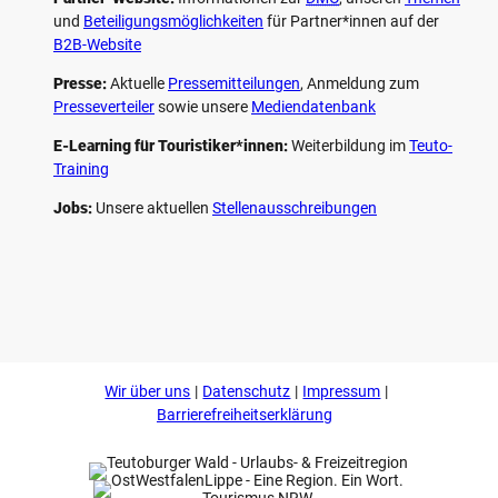
und
Beteiligungs­möglichkeiten
für Partner*innen auf der
B2B-Website
Presse:
Aktuelle
Pressemitteilungen
, Anmeldung zum
Presseverteiler
sowie unsere
Mediendatenbank
E-Learning für Touristiker*innen:
Weiterbildung im
Teuto-
Training
Jobs:
Unsere aktuellen
Stellenausschreibungen
F
P
Y
I
a
i
o
n
c
n
u
s
e
t
t
t
b
e
u
a
o
r
b
g
Wir über uns
Datenschutz
Impressum
o
e
e
r
k
s
a
Barrierefreiheitserklärung
t
m