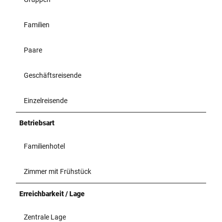
-
1
Familien
.
j
Paare
p
g
Geschäftsreisende
Einzelreisende
Betriebsart
Familienhotel
Zimmer mit Frühstück
Erreichbarkeit / Lage
Zentrale Lage