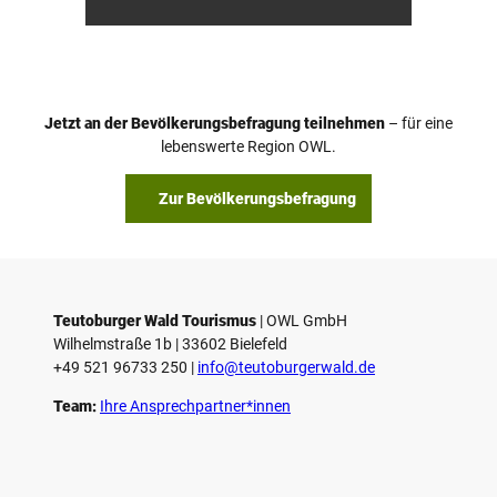
/ M. R
ter, D.
anft
Ketz
Jetzt an der Bevölkerungsbefragung teilnehmen
– für eine
lebenswerte Region OWL.
Zur Bevölkerungsbefragung
Teutoburger Wald Tourismus
| ­OWL GmbH
Wilhelmstraße 1b | ­33602 Bielefeld
+49 521 96733 250 |
­info@teutoburgerwald.de
Team:
Ihre Ansprechpartner*innen