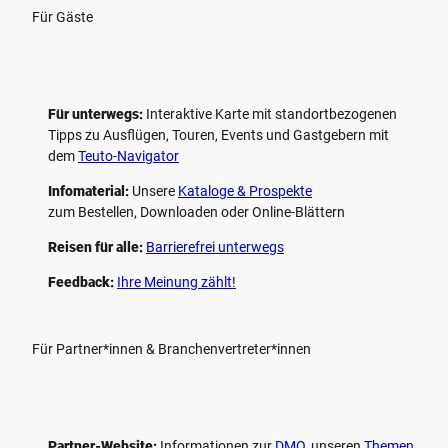
Für Gäste
Für unterwegs:
Interaktive Karte mit standort­bezogenen
Tipps zu Ausflügen, Touren, Events und Gastgebern mit
dem
Teuto-Navigator
Infomaterial:
Unsere
Kataloge & Prospekte
zum Bestellen, Downloaden oder Online-Blättern
Reisen für alle:
Barrierefrei unterwegs
Feedback:
Ihre Meinung zählt!
Für Partner*innen & Branchenvertreter*innen
Partner-Website:
Informationen zur
DMO
, unseren ­
Themen