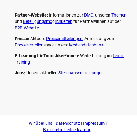
Partner-Website:
Informationen zur
DMO
, unseren ­
Themen
und
Beteiligungs­möglichkeiten
für Partner*innen auf der
B2B-Website
Presse:
Aktuelle
Pressemitteilungen
, Anmeldung zum
Presseverteiler
sowie unsere
Mediendatenbank
E-Learning für Touristiker*innen:
Weiterbildung im
Teuto-
Training
Jobs:
Unsere aktuellen
Stellenausschreibungen
F
P
Y
I
a
i
o
n
c
n
u
s
e
t
t
t
b
e
u
a
o
r
b
g
Wir über uns
Datenschutz
Impressum
o
e
e
r
k
s
a
Barrierefreiheitserklärung
t
m