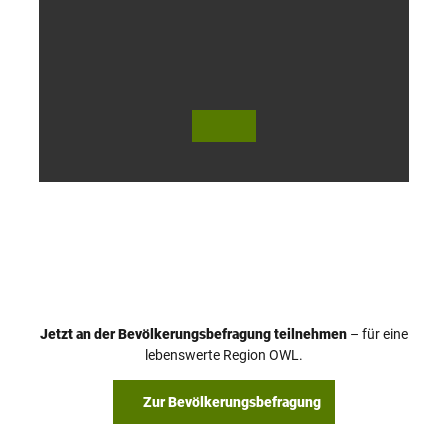
l
o
h
© Te
© Te
utob
utob
urger
urger
Wald
Wald
Touri
Touri
smus
smus
/ D. K
/ D. K
etz
etz
Jetzt an der Bevölkerungsbefragung teilnehmen
– für eine
lebenswerte Region OWL.
Zur Bevölkerungsbefragung