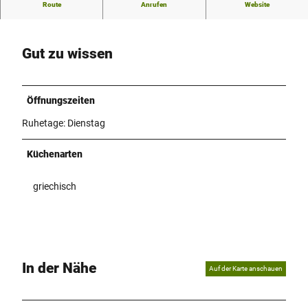
Beim Korfu Grill gibt es griechische Spezialitäten.
Route
Anrufen
Website
Gut zu wissen
Öffnungszeiten
Ruhetage: Dienstag
Küchenarten
griechisch
In der Nähe
Auf der Karte anschauen