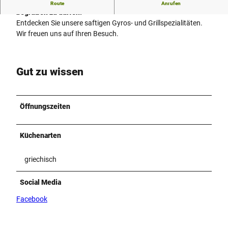
Herzlich Willkommen im Kreta Grill. Wir freuen uns, Sie
Route
Anrufen
begrüßen zu dürfen.
Entdecken Sie unsere saftigen Gyros- und Grillspezialitäten.
Wir freuen uns auf Ihren Besuch.
Gut zu wissen
Öffnungszeiten
Küchenarten
griechisch
Social Media
Facebook