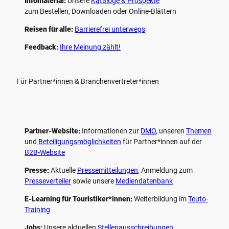
Infomaterial:
Unsere
Kataloge & Prospekte
zum Bestellen, Downloaden oder Online-Blättern
Reisen für alle:
Barrierefrei unterwegs
Feedback:
Ihre Meinung zählt!
Für Partner*innen & Branchenvertreter*innen
Partner-Website:
Informationen zur
DMO
, unseren ­
Themen
und
Beteiligungs­möglichkeiten
für Partner*innen auf der
B2B-Website
Presse:
Aktuelle
Pressemitteilungen
, Anmeldung zum
Presseverteiler
sowie unsere
Mediendatenbank
E-Learning für Touristiker*innen:
Weiterbildung im
Teuto-
Training
Jobs:
Unsere aktuellen
Stellenausschreibungen