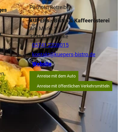
Pächter/Betreiber
ges
KÜPERs - Bistro & Kaffeerösterei
Am Markt 5
n.
32312
Lübbecke
05741 2328015
d ein
kontakt@kuepers-bistro.de
Website
en.
Anreise mit dem Auto
Anreise mit öffentlichen Verkehrsmitteln