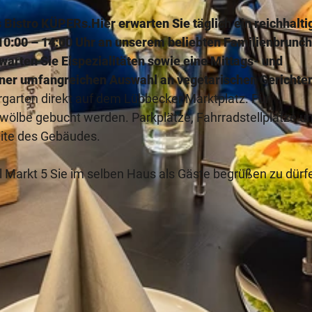
!
as Bistro KÜPERs.
Hier erwarten Sie täglich ein reichhalti
0:00 – 14:00 Uhr an unserem beliebten Familienbrunch
rten Sie Eispezialitäten sowie eine Mittags- und
iner umfangreichen Auswahl an vegetarischen Gerichte
ergarten direkt auf dem Lübbecker Marktplatz. Für
ölbe gebucht werden. Parkplätze, Fahrradstellplätze un
eite des Gebäudes.
el Markt 5 Sie im selben Haus als Gäste begrüßen zu dürf