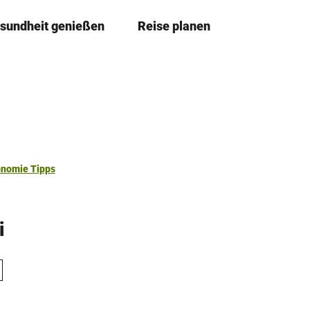
sundheit genießen
Reise planen
T
Merkzettel
Suche
e
i
l
e
n
onomie Tipps
i