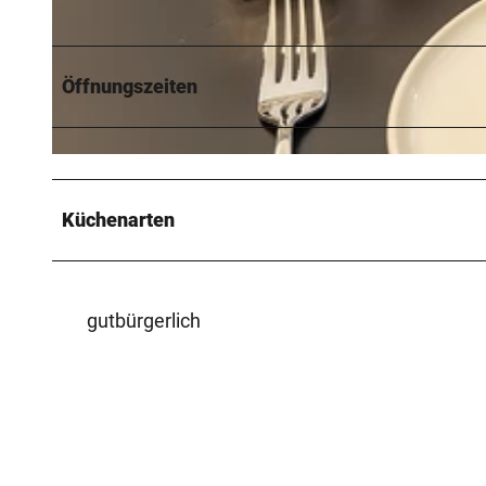
© KÜPERs
Öffnungszeiten
© KÜPERs
Küchenarten
gutbürgerlich