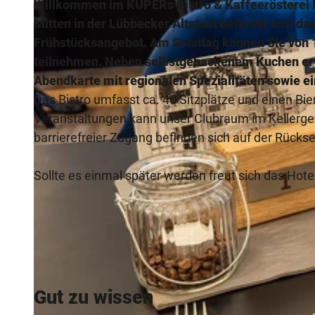
Willkommen im KÜPERs Bistro & Kaffeerösterei 
Mitten in der Lübbecker Altstadt befindet sich d
Frühstücksangebot. Am Sonntag können Sie von 1
teilnehmen. Neben selbstgebackenem Kuchen erwa
Abendkarte mit regionalen Spezialitäten sowie e
Das Bistro umfasst ca. 40 Sitzplätze und einen Bi
Veranstaltungen kann unser Clubraum im Kellergew
barrierefreier Zugang befinden sich auf der Rücks
Sollte es einmal später werden freut sich das Hot
Gut zu wissen