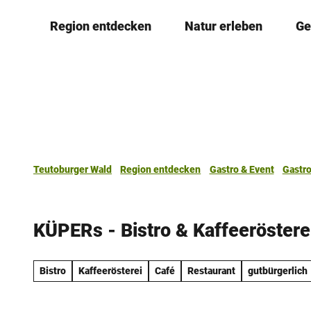
Z
Region entdecken
Natur erleben
Ge
u
m
I
n
h
a
l
t
Teutoburger Wald
Region entdecken
Gastro & Event
Gastr
KÜPERs - Bistro & Kaffeeröstere
Bistro
Kaffeerösterei
Café
Restaurant
gutbürgerlich