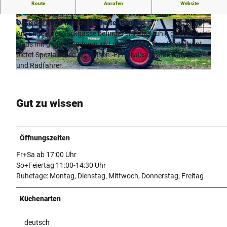
Der Landgasthof "Zur Niedermühle" ist eine alte
Route
Anrufen
Website
Wassermühle mit langer Geschichte und Tradition - eine
Oase der Ruhe im Schatten alter Bäume.
© Gasthof zur Niedermühle
© Gasthof zur Niedermühle
Am Ende einer Sackgasse befindet sich das ruhig gelegene
Haus mit großen Zimmern im Landhausstil. Das Restaurant
bietet Spezialitäten der saison. Ein ideales Ziel für Wanderer
und Radfahrer.
© Gasthof zur Niedermühle
Gut zu wissen
Öffnungszeiten
Fr+Sa ab 17:00 Uhr
So+Feiertag 11:00-14:30 Uhr
Ruhetage: Montag, Dienstag, Mittwoch, Donnerstag, Freitag
Küchenarten
deutsch