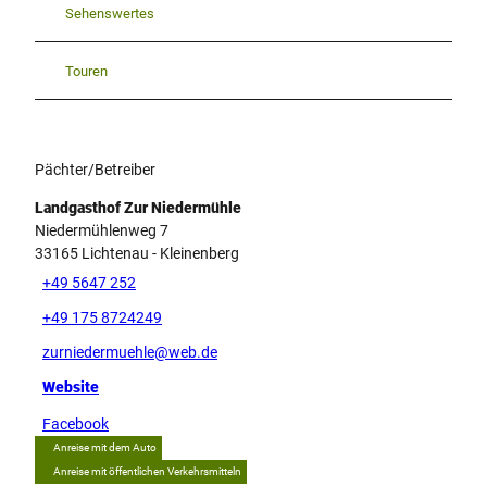
Sehenswertes
Touren
Pächter/Betreiber
Landgasthof Zur Niedermühle
Niedermühlenweg 7
33165
Lichtenau
- Kleinenberg
+49 5647 252
+49 175 8724249
zurniedermuehle@web.de
Website
Facebook
Anreise mit dem Auto
Anreise mit öffentlichen Verkehrsmitteln