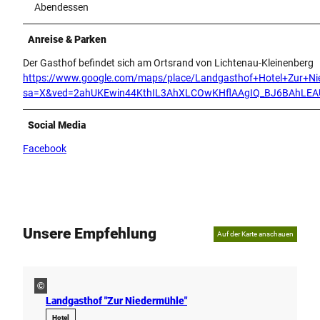
Abendessen
Anreise & Parken
Der Gasthof befindet sich am Ortsrand von Lichtenau-Kleinenberg
https://www.google.com/maps/place/Landgasthof+Hotel+Zur+
sa=X&ved=2ahUKEwin44KthIL3AhXLCOwKHflAAgIQ_BJ6BAhLEA
Social Media
Facebook
Unsere Empfehlung
Auf der Karte anschauen
©
Landgasthof "Zur Niedermühle"
Hotel