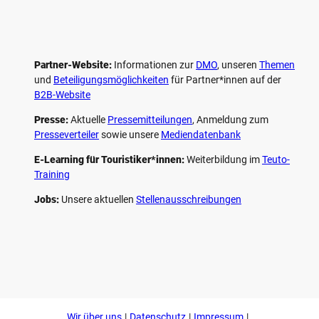
Partner-Website:
Informationen zur
DMO
, unseren ­
Themen
und
Beteiligungs­möglichkeiten
für Partner*innen auf der
B2B-Website
Presse:
Aktuelle
Pressemitteilungen
, Anmeldung zum
Presseverteiler
sowie unsere
Mediendatenbank
E-Learning für Touristiker*innen:
Weiterbildung im
Teuto-
Training
Jobs:
Unsere aktuellen
Stellenausschreibungen
F
P
Y
I
a
i
o
n
c
n
u
s
e
t
t
t
b
e
u
a
o
r
b
g
Wir über uns
Datenschutz
Impressum
o
e
e
r