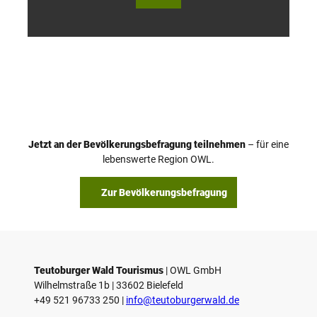
Wald
Wald
Touri
Touri
smus
smus
/ D. K
/ D. K
etz
etz
Jetzt an der Bevölkerungsbefragung teilnehmen
– für eine
lebenswerte Region OWL.
Zur Bevölkerungsbefragung
Teutoburger Wald Tourismus
| ­OWL GmbH
Wilhelmstraße 1b | ­33602 Bielefeld
+49 521 96733 250 |
­info@teutoburgerwald.de