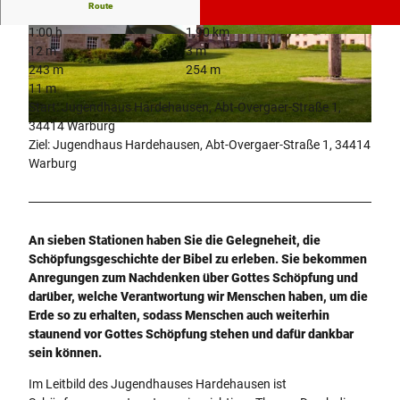
Route
1:00 h
1,90 km
© Kulturland Kreis Höxter, c/o GfW im Kreis Hö
© Kulturland Kreis Höxter, c/o GfW im Kreis Hö
12 m
3 m
xter mbH
xter mbH
243 m
254 m
11 m
Start: Jugendhaus Hardehausen, Abt-Overgaer-Straße 1,
34414 Warburg
© F.Grawe, F.Grawe
Ziel: Jugendhaus Hardehausen, Abt-Overgaer-Straße 1, 34414
Warburg
An sieben Stationen haben Sie die Gelegneheit, die
Schöpfungsgeschichte der Bibel zu erleben. Sie bekommen
Anregungen zum Nachdenken über Gottes Schöpfung und
darüber, welche Verantwortung wir Menschen haben, um die
Erde so zu erhalten, sodass Menschen auch weiterhin
staunend vor Gottes Schöpfung stehen und dafür dankbar
sein können.
Im Leitbild des Jugendhauses Hardehausen ist