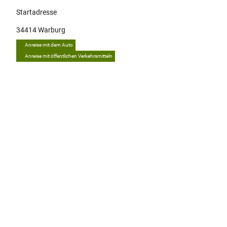
Startadresse
34414
Warburg
Anreise mit dem Auto
Anreise mit öffentlichen Verkehrsmitteln
Tipp