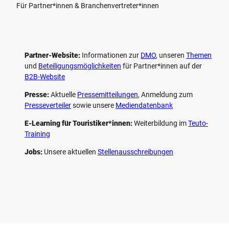
Für Partner*innen & Branchenvertreter*innen
Partner-Website:
Informationen zur
DMO
, unseren ­
Themen
und
Beteiligungs­möglichkeiten
für Partner*innen auf der
B2B-Website
Presse:
Aktuelle
Pressemitteilungen
, Anmeldung zum
Presseverteiler
sowie unsere
Mediendatenbank
E-Learning für Touristiker*innen:
Weiterbildung im
Teuto-
Training
Jobs:
Unsere aktuellen
Stellenausschreibungen
F
P
Y
I
a
i
o
n
c
n
u
s
e
t
t
t
b
e
u
a