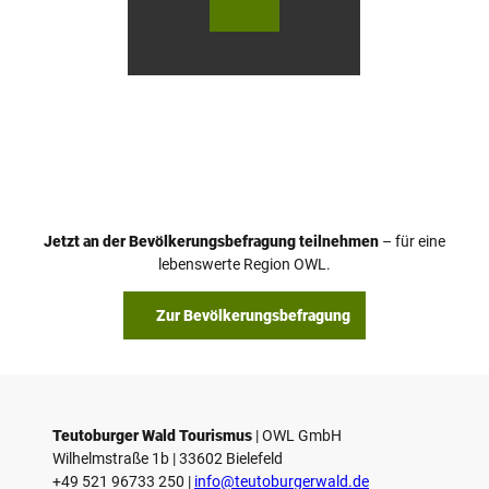
utob
utob
urger
urger
Wald
Wald
Touri
Touri
smus
smus
/ D. K
/ D. K
etz
etz
Jetzt an der Bevölkerungsbefragung teilnehmen
– für eine
lebenswerte Region OWL.
Zur Bevölkerungsbefragung
Teutoburger Wald Tourismus
| ­OWL GmbH
Wilhelmstraße 1b | ­33602 Bielefeld
+49 521 96733 250 |
­info@teutoburgerwald.de