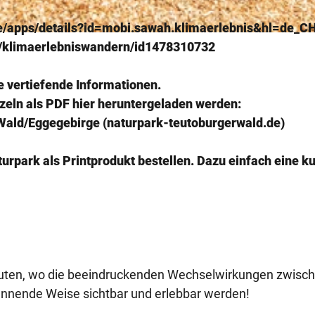
ore/apps/details?id=mobi.sawah.klimaerlebnis&hl=de_C
pp/klimaerlebniswandern/id1478310732
e vertiefende Informationen.
zeln als PDF hier heruntergeladen werden:
Wald/Eggegebirge (naturpark-teutoburgerwald.de)
rpark als Printprodukt bestellen. Dazu einfach eine k
outen, wo die beeindruckenden Wechselwirkungen zwisc
annende Weise sichtbar und erlebbar werden!