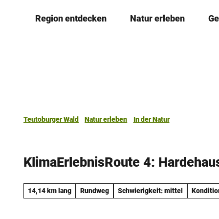
Z
Region entdecken
Natur erleben
Ge
u
m
I
n
h
a
l
t
Teutoburger Wald
Natur erleben
In der Natur
KlimaErlebnisRoute 4: Hardehau
14,14 km lang
Rundweg
Schwierigkeit: mittel
Kondition