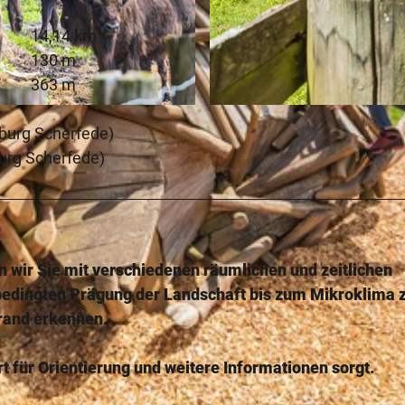
14,14 km
130 m
363 m
© Teutoburger Wald Tourismus, Anton Röser
burg Scherfede)
urg Scherfede)
wir Sie mit verschiedenen räumlichen und zeitlichen
bedingten Prägung der Landschaft bis zum Mikroklima 
rand erkennen.
rt für Orientierung und weitere Informationen sorgt.