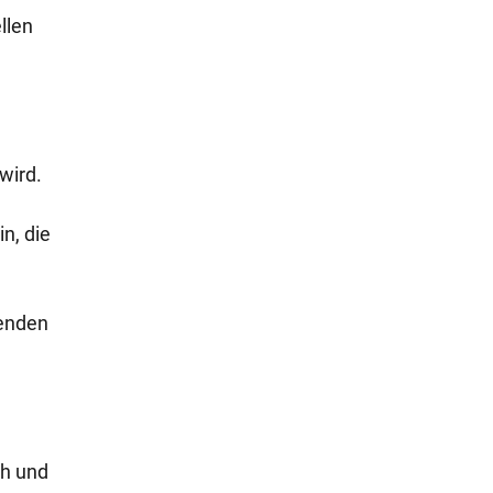
llen
wird.
n, die
nenden
ch und