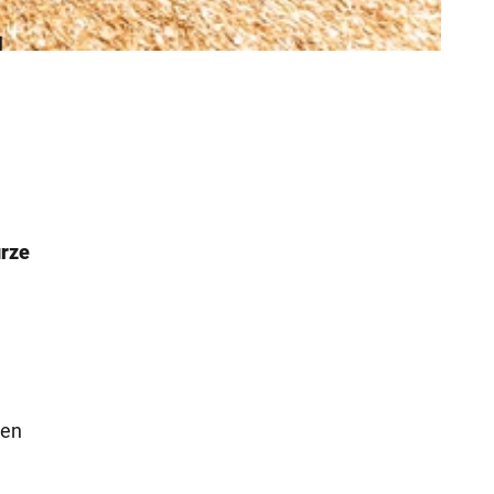
H
urze
hen