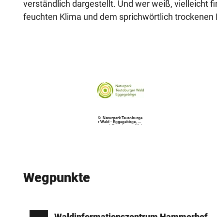
verständlich dargestellt. Und wer weiß, vielleicht
feuchten Klima und dem sprichwörtlich trockenen 
© Naturpark Teutoburge
r Wald - Eggegebirge, Na
turpark Teutoburger Wal
d / Eggegebirge |
CC-BY-NC-ND
Wegpunkte
Waldinformationszentrum Hammerhof