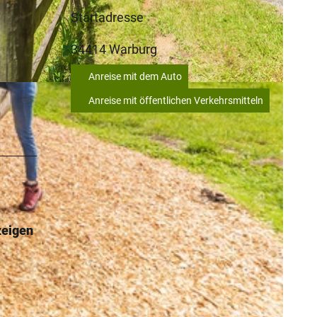
Startadresse
34414
Warburg
Anreise mit dem Auto
Anreise mit öffentlichen Verkehrsmitteln
zeigen