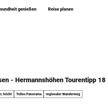
sundheit genießen
Reise planen
T
Merkze
Su
e
i
l
e
n
sen - Hermannshöhen Tourentipp 18
: leicht
Tolles Panorama
regionaler Wanderweg