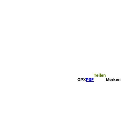
ttel
che
Teilen
GPX
PDF
Merken