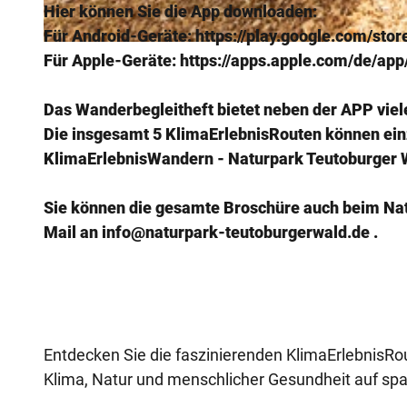
Hier können Sie die App downloaden:
Für Android-Geräte: https://play.google.com/st
© Teutoburger Wald Tourismus, Anton Röser
Für Apple-Geräte: https://apps.apple.com/de/a
Das Wanderbegleitheft bietet neben der APP viel
Die insgesamt 5 KlimaErlebnisRouten können ein
KlimaErlebnisWandern - Naturpark Teutoburger 
Sie können die gesamte Broschüre auch beim Natu
Mail an info@naturpark-teutoburgerwald.de .
Entdecken Sie die faszinierenden KlimaErlebnisR
Klima, Natur und menschlicher Gesundheit auf sp