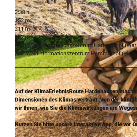
3:38 h
152 m
211 m
152 m
© Teutoburger Wald Tourismus, Anton Röser
Start: Waldinformationszentrum Hammerhof (War
Ziel: Waldinformationszentrum Hammerhof (Warb
Auf der KlimaErlebnisRoute Hardehausen machen 
Dimensionen des Klimas vertraut. Von der klima
wir Ihnen, wie Sie die Klimawirkungen am Weges
Nutzen Sie bitte unsere interaktive App, die vor O