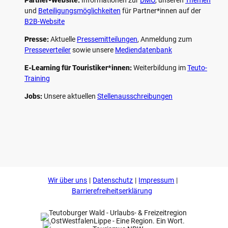
und
Beteiligungs­möglichkeiten
für Partner*innen auf der
B2B-Website
Presse:
Aktuelle
Pressemitteilungen
, Anmeldung zum
Presseverteiler
sowie unsere
Mediendatenbank
E-Learning für Touristiker*innen:
Weiterbildung im
Teuto-
Training
Jobs:
Unsere aktuellen
Stellenausschreibungen
F
P
Y
I
a
i
o
n
c
n
u
s
e
t
t
t
b
e
u
a
o
r
b
g
Wir über uns
Datenschutz
Impressum
o
e
e
r
k
s
a
Barrierefreiheitserklärung
t
m