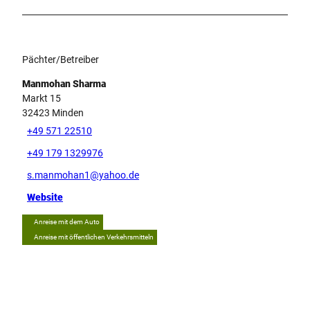
Pächter/Betreiber
Manmohan Sharma
Markt 15
32423
Minden
+49 571 22510
+49 179 1329976
s.manmohan1@yahoo.de
Website
Anreise mit dem Auto
Anreise mit öffentlichen Verkehrsmitteln