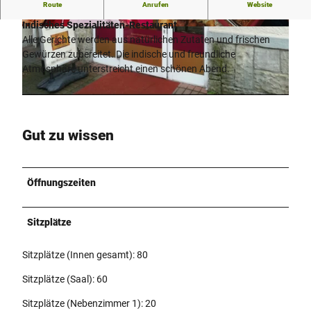
Route
Anrufen
Website
Maharaja
Indisches Spezialitäten-Restaurant
©
CC-BY-SA
©
CC-BY-SA
Alle Gerichte werden aus natürlichen Zutaten und frischen
Gewürzen zubereitet. Die indische und freundliche
Atmosphäre unterstreicht einen schönen Abend.
©
CC-BY-SA
Gut zu wissen
Öffnungszeiten
Sitzplätze
Sitzplätze (Innen gesamt): 80
Sitzplätze (Saal): 60
Sitzplätze (Nebenzimmer 1): 20