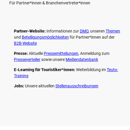
Für Partner*innen & Branchenvertreter*innen
Partner-Website:
Informationen zur
DMO
, unseren ­
Themen
und
Beteiligungs­möglichkeiten
für Partner*innen auf der
B2B-Website
Presse:
Aktuelle
Pressemitteilungen
, Anmeldung zum
Presseverteiler
sowie unsere
Mediendatenbank
E-Learning für Touristiker*innen:
Weiterbildung im
Teuto-
Training
Jobs:
Unsere aktuellen
Stellenausschreibungen
F
P
Y
I
a
i
o
n
c
n
u
s
e
t
t
t
b
e
u
a
o
r
b
g