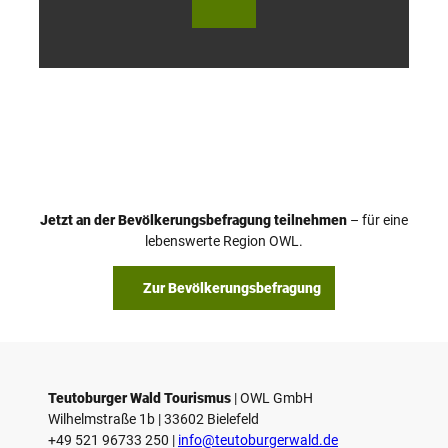
utob
utob
urger
urger
Wald
Wald
Touri
Touri
smus
smus
/ D. K
/ D. K
etz
etz
Jetzt an der Bevölkerungsbefragung teilnehmen
– für eine
lebenswerte Region OWL.
Zur Bevölkerungsbefragung
Teutoburger Wald Tourismus
| ­OWL GmbH
Wilhelmstraße 1b | ­33602 Bielefeld
+49 521 96733 250 |
­info@teutoburgerwald.de