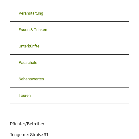
l
e
Veranstaltung
b
e
Essen & Trinken
n
-
g
Unterkünfte
a
s
Pauschale
t
r
o
Sehenswertes
-
s
Touren
c
h
n
a
t
Pächter/Betreiber
h
Tengerner Straße 31
o