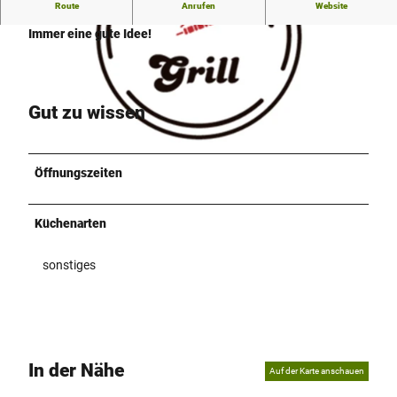
Route
Anrufen
Website
SCHNATHORSTER GRILL HüLLHORST
Immer eine gute Idee!
Gut zu wissen
© Foto 2021 von www.ChristianSchwier.de, Christian Schwier
Öffnungszeiten
h
u
e
Küchenarten
l
l
sonstiges
h
o
r
s
t
-
In der Nähe
Auf der Karte anschauen
e
r