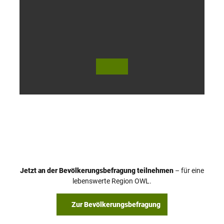
l
o
h
© Te
© Te
utob
utob
urger
urger
Wald
Wald
Touri
Touri
smus
smus
/ D. K
/ D. K
etz
etz
Jetzt an der Bevölkerungsbefragung teilnehmen
– für eine
lebenswerte Region OWL.
Zur Bevölkerungsbefragung