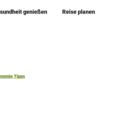
sundheit genießen
Reise planen
T
Merkzettel
Suche
e
i
l
e
n
onomie Tipps