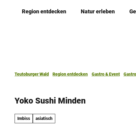
Z
Region entdecken
Natur erleben
Ge
u
m
I
n
h
a
l
t
Teutoburger Wald
Region entdecken
Gastro & Event
Gastr
Yoko Sushi Minden
Imbiss
asiatisch