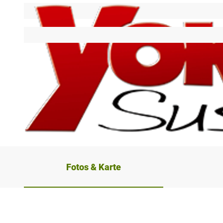
© Yoko Sushi |
CC-BY-SA
Fotos & Karte