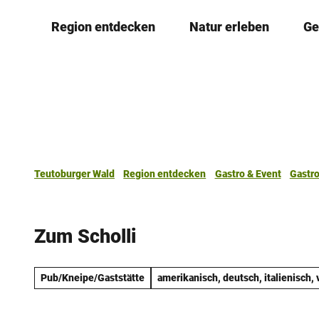
Z
Region entdecken
Natur erleben
Ge
u
m
I
n
h
a
l
t
Teutoburger Wald
Region entdecken
Gastro & Event
Gastr
Zum Scholli
Pub/Kneipe/Gaststätte
amerikanisch, deutsch, italienisch,