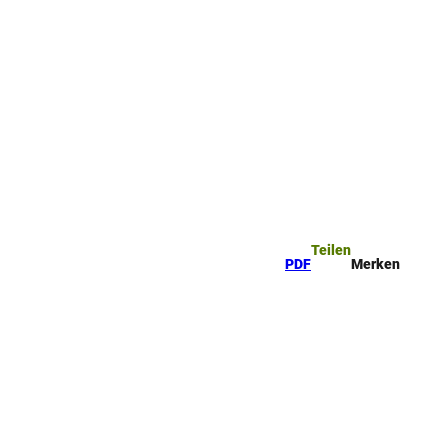
ttel
che
Teilen
PDF
Merken