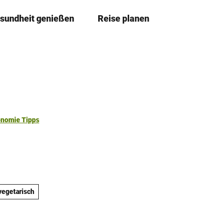
sundheit genießen
Reise planen
T
Merkze
Su
e
i
l
e
n
onomie Tipps
 vegetarisch