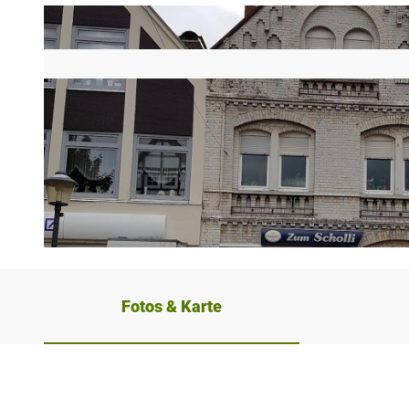
©
CC-BY-SA
Fotos & Karte