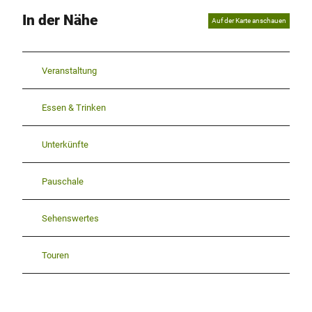
E
In der Nähe
Auf der Karte anschauen
_
f
5
Veranstaltung
4
b
d
Essen & Trinken
5
3
Unterkünfte
9
b
8
Pauschale
.
p
n
Sehenswertes
g
Touren