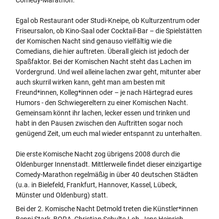
Comedy-Marathon.
_
4
Egal ob Restaurant oder Studi-Kneipe, ob Kulturzentrum oder
9
Friseursalon, ob Kino-Saal oder Cocktail-Bar – die Spielstätten
e
der Komischen Nacht sind genauso vielfältig wie die
b
Comedians, die hier auftreten. Überall gleich ist jedoch der
e
Spaßfaktor. Bei der Komischen Nacht steht das Lachen im
d
Vordergrund. Und weil alleine lachen zwar geht, mitunter aber
d
auch skurril wirken kann, geht man am besten mit
2
Freund*innen, Kolleg*innen oder – je nach Härtegrad eures
-
Humors - den Schwiegereltern zu einer Komischen Nacht.
6
Gemeinsam könnt ihr lachen, lecker essen und trinken und
d
habt in den Pausen zwischen den Auftritten sogar noch
4
genügend Zeit, um euch mal wieder entspannt zu unterhalten.
0
-
Die erste Komische Nacht zog übrigens 2008 durch die
4
Oldenburger Innenstadt. Mittlerweile findet dieser einzigartige
b
Comedy-Marathon regelmäßig in über 40 deutschen Städten
d
(u.a. in Bielefeld, Frankfurt, Hannover, Kassel, Lübeck,
5
Münster und Oldenburg) statt.
-
Bei der 2. Komische Nacht Detmold treten die Künstler*innen
b