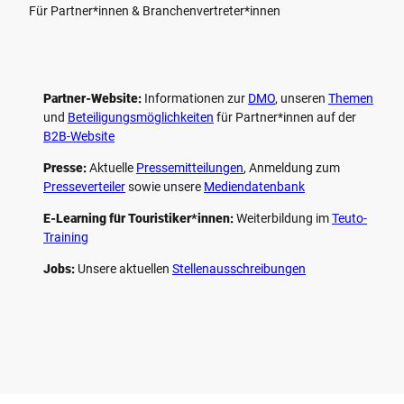
Für Partner*innen & Branchenvertreter*innen
Partner-Website:
Informationen zur
DMO
, unseren ­
Themen
und
Beteiligungs­möglichkeiten
für Partner*innen auf der
B2B-Website
Presse:
Aktuelle
Pressemitteilungen
, Anmeldung zum
Presseverteiler
sowie unsere
Mediendatenbank
E-Learning für Touristiker*innen:
Weiterbildung im
Teuto-
Training
Jobs:
Unsere aktuellen
Stellenausschreibungen
F
P
Y
I
a
i
o
n
c
n
u
s
e
t
t
t
b
e
u
a