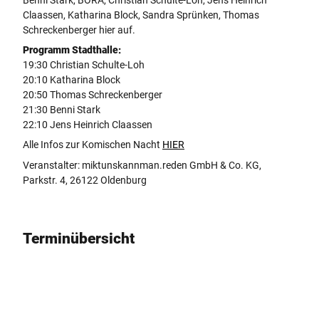
Benni Stark, BORA, Christian Schulte-Loh, Jens Heinrich
e
Claassen, Katharina Block, Sandra Sprünken, Thomas
5
Schreckenberger hier auf.
d
-
Programm Stadthalle:
a
19:30 Christian Schulte-Loh
4
20:10 Katharina Block
5
20:50 Thomas Schreckenberger
b
21:30 Benni Stark
3
22:10 Jens Heinrich Claassen
2
Alle Infos zur Komischen Nacht
HIER
e
Veranstalter: miktunskannman.reden GmbH & Co. KG,
2
Parkstr. 4, 26122 Oldenburg
3
f
5
5
Terminübersicht
_
S
O
U
R
C