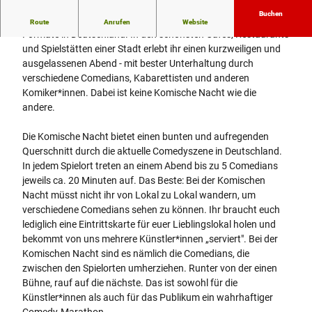
l
Buchen
Die Komische Nacht ist eines der erfolgreichsten Live-Comedy-
Route
Anrufen
Website
e
Formate in Deutschland. In den schönsten Cafés, Restaurants
c
und Spielstätten einer Stadt erlebt ihr einen kurzweiligen und
t
ausgelassenen Abend - mit bester Unterhaltung durch
e
verschiedene Comedians, Kabarettisten und anderen
d
Komiker*innen. Dabei ist keine Komische Nacht wie die
_
andere.
c
s
Die Komische Nacht bietet einen bunten und aufregenden
m
Querschnitt durch die aktuelle Comedyszene in Deutschland.
_
In jedem Spielort treten an einem Abend bis zu 5 Comedians
c
jeweils ca. 20 Minuten auf. Das Beste: Bei der Komischen
r
Nacht müsst nicht ihr von Lokal zu Lokal wandern, um
o
verschiedene Comedians sehen zu können. Ihr braucht euch
p
lediglich eine Eintrittskarte für euer Lieblingslokal holen und
m
bekommt von uns mehrere Künstler*innen „serviert". Bei der
i
Komischen Nacht sind es nämlich die Comedians, die
d
zwischen den Spielorten umherziehen. Runter von der einen
d
Bühne, rauf auf die nächste. Das ist sowohl für die
l
Künstler*innen als auch für das Publikum ein wahrhaftiger
e