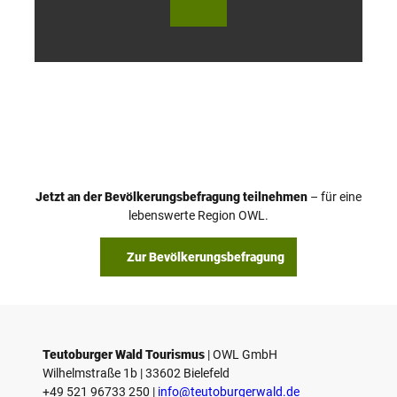
utob
utob
urger
urger
Wald
Wald
Touri
Touri
smus
smus
/ D. K
/ D. K
etz
etz
Jetzt an der Bevölkerungsbefragung teilnehmen
– für eine
lebenswerte Region OWL.
Zur Bevölkerungsbefragung
Teutoburger Wald Tourismus
| ­OWL GmbH
Wilhelmstraße 1b | ­33602 Bielefeld
+49 521 96733 250 |
­info@teutoburgerwald.de