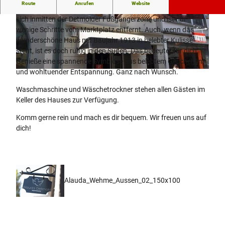
Route
Anrufen
Website
Das WERTSCHÄTZER II mit vier gemütlichen Suiten befindet
sich inmitten der Detmolder Fußgängerzone und ist nur
© ALEX WALTKE FOTOGRAFIE
© ALEX WALTKE FOTOGRAFIE
wenige Schritte vom Marktplatz entfernt. Auch, wenn das
wunderschöne Haus mit Baujahr 1913 in belebter Kulisse
steht, ist es doch ruhig in den Suiten. Das bedeutet für dich:
Genieße eine spannende Symbiose aus belebtem Geschehen
und wohltuender Entspannung. Ganz nach Wunsch.
A
u
Waschmaschine und Wäschetrockner stehen allen Gästen im
ß
Keller des Hauses zur Verfügung.
e
n
Komm gerne rein und mach es dir bequem. Wir freuen uns auf
a
dich!
n
s
i
c
h
Alauda_Wehme_Aussen_02_150x100
t