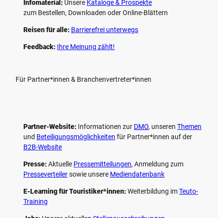
Infomaterial:
Unsere
Kataloge & Prospekte
zum Bestellen, Downloaden oder Online-Blättern
Reisen für alle:
Barrierefrei unterwegs
Feedback:
Ihre Meinung zählt!
Für Partner*innen & Branchenvertreter*innen
Partner-Website:
Informationen zur
DMO
, unseren ­
Themen
und
Beteiligungs­möglichkeiten
für Partner*innen auf der
B2B-Website
Presse:
Aktuelle
Pressemitteilungen
, Anmeldung zum
Presseverteiler
sowie unsere
Mediendatenbank
E-Learning für Touristiker*innen:
Weiterbildung im
Teuto-
Training