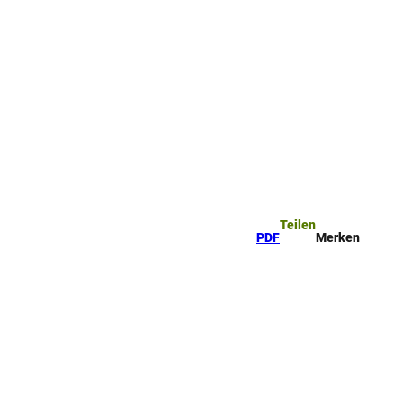
ttel
che
Teilen
PDF
Merken