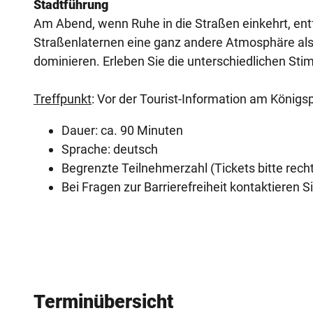
Stadtführung
r
Am Abend, wenn Ruhe in die Straßen einkehrt, entf
b
Straßenlaternen eine ganz andere Atmosphäre als 
o
dominieren. Erleben Sie die unterschiedlichen S
r
n
Treffpunkt
: Vor der Tourist-Information am Königs
_
Dauer: ca. 90 Minuten
d
Sprache: deutsch
o
Begrenzte Teilnehmerzahl (Tickets bitte rech
m
Bei Fragen zur Barrierefreiheit kontaktieren Si
.
j
p
g
Terminübersicht