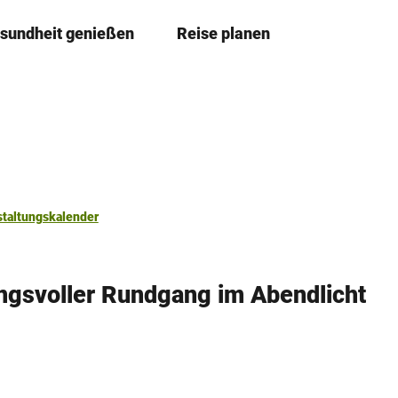
sundheit genießen
Reise planen
T
Merkze
Su
e
i
l
e
n
staltungskalender
gsvoller Rundgang im Abendlicht