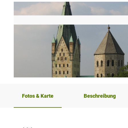
a
b
Fotos & Karte
Beschreibung
_
p
a
d
e