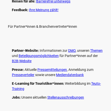
Reisen für alle:
Barrierefrei unterwegs
Feedback:
Ihre Meinung zählt!
Für Partner*innen & Branchenvertreter*innen
Partner-Website:
Informationen zur
DMO
, unseren ­
Themen
und
Beteiligungs­möglichkeiten
für Partner*innen auf der
B2B-Website
Presse:
Aktuelle
Pressemitteilungen
, Anmeldung zum
Presseverteiler
sowie unsere
Mediendatenbank
E-Learning für Touristiker*innen:
Weiterbildung im
Teuto-
Training
Jobs:
Unsere aktuellen
Stellenausschreibungen