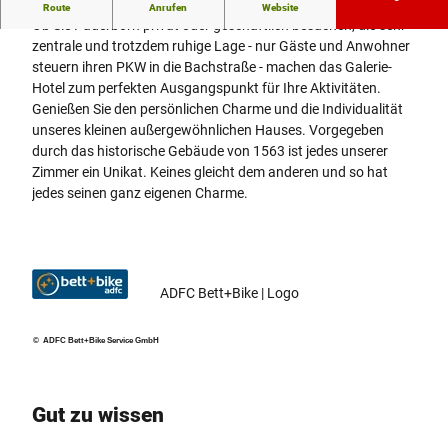
Herzlich willkommen!
Route
Anrufen
Website
Ob Sie Paderborn privat oder geschäftlich besuchen, die sehr
zentrale und trotzdem ruhige Lage - nur Gäste und Anwohner
steuern ihren PKW in die Bachstraße - machen das Galerie-
Hotel zum perfekten Ausgangspunkt für Ihre Aktivitäten.
Genießen Sie den persönlichen Charme und die Individualität
unseres kleinen außergewöhnlichen Hauses. Vorgegeben
durch das historische Gebäude von 1563 ist jedes unserer
Zimmer ein Unikat. Keines gleicht dem anderen und so hat
jedes seinen ganz eigenen Charme.
ADFC Bett+Bike | Logo
© ADFC Bett+Bike Service GmbH
Gut zu wissen