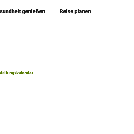
sundheit genießen
Reise planen
T
Merkzettel
Suche
e
i
l
e
n
staltungskalender