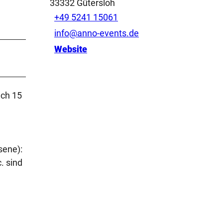
33332
Gütersloh
+49 5241 15061
info@anno-events.de
Website
uch 15
sene):
. sind