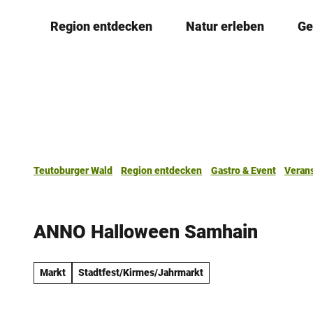
Z
Region entdecken
Natur erleben
Ge
u
m
I
n
h
a
l
t
Teutoburger Wald
Region entdecken
Gastro & Event
Veran
ANNO Halloween Samhain
Markt
Stadtfest/Kirmes/Jahrmarkt