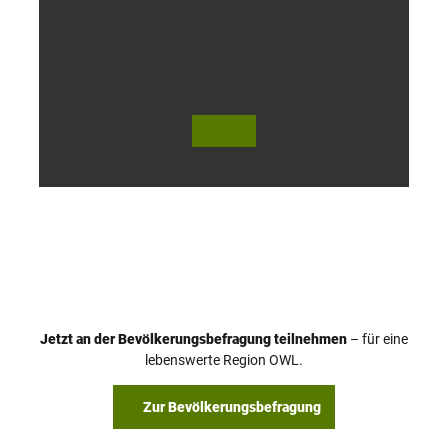
l
o
h
© Te
© Te
utob
utob
urger
urger
Wald
Wald
Touri
Touri
smus
smus
/ D. K
/ D. K
etz
etz
Jetzt an der Bevölkerungsbefragung teilnehmen
– für eine
lebenswerte Region OWL.
Zur Bevölkerungsbefragung