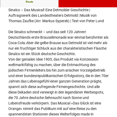
Die Sinalco schmeckt – und das seit 120 Jahren!
Route
e
c
Sinalco – Das Musical! Eine Detmolder Geschichte |
t
Auftragswerk des Landestheaters Detmold | Musik von
e
Thomas Zaufke (Arr. Markus Syperek) | Text von Peter Lund
d
_
Die Sinalco schmeckt – und das seit 120 Jahren!
c
Deutschlands erste Brauselimonade war einmal berühmter als
s
Coca-Cola.Aber die gelbe Brause aus Detmold ist viel mehr als
m
nur ein fruchtiger Schluck aus der charakteristischen Flasche:
_
Sinalco ist ein Stück deutsche Geschichte.
c
Von der genialen Idee 1905, das Produkt via Konzession
r
weltmarktfähig zu machen, über die Entmachtung des
o
jüdischen Firmenleiters bis hin zum arischen Vorzeigebetrieb
p
und einer bundesrepublikanischen Erfolgsstory, die in den 70er
m
Jahren das Lebensgefühl einer ganzen Generation prägte,
i
spannt sich diese aufregende Firmengeschichte. Und alle
d
diese Dekaden sind verewigt in den legendären Werbespots,
d
die 70 Jahre deutsche Sehnsucht nach Sonne und
l
Lebensfreude verkörpern. Das Musical »Das Glück ist eine
e
Orange« nimmt das Publikum mit auf eine Reise zu den
_
spannendsten Stationen dieses Welterfolges made in