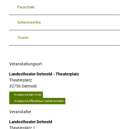
P
1
Pauschale
_
F
Sehenswertes
o
t
o
Touren
J
Q
_
4
Veranstaltungsort
2
6
Landestheater Detmold - Theaterplatz
_
Theaterplatz
d
32756
Detmold
3
Anreise mit dem Auto
d
Anreise mit öffentlichen Verkehrsmitteln
1
a
Veranstalter
f
e
Landestheater Detmold
f
Theaterplatz 1