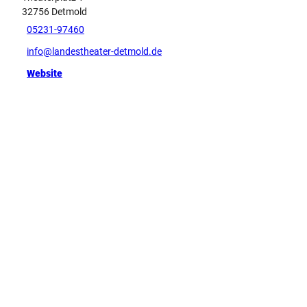
b
32756
Detmold
4
05231-97460
.
info@landestheater-detmold.de
j
p
Website
g
Tipp