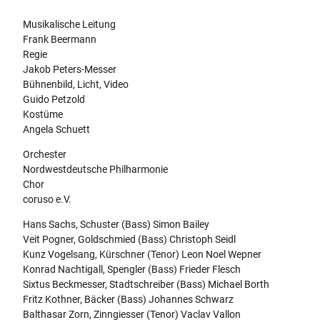
8
Musikalische Leitung
3
Frank Beermann
6
Regie
6
Jakob Peters-Messer
4
Bühnenbild, Licht, Video
9
Guido Petzold
4
Kostüme
7
Angela Schuett
9
-
Orchester
2
Nordwestdeutsche Philharmonie
0
Chor
4
coruso e.V.
8
x
Hans Sachs, Schuster (Bass) Simon Bailey
1
Veit Pogner, Goldschmied (Bass) Christoph Seidl
3
Kunz Vogelsang, Kürschner (Tenor) Leon Noel Wepner
1
Konrad Nachtigall, Spengler (Bass) Frieder Flesch
8
Sixtus Beckmesser, Stadtschreiber (Bass) Michael Borth
Fritz Kothner, Bäcker (Bass) Johannes Schwarz
Balthasar Zorn, Zinngiesser (Tenor) Vaclav Vallon