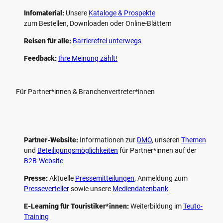
Infomaterial:
Unsere
Kataloge & Prospekte
zum Bestellen, Downloaden oder Online-Blättern
Reisen für alle:
Barrierefrei unterwegs
Feedback:
Ihre Meinung zählt!
Für Partner*innen & Branchenvertreter*innen
Partner-Website:
Informationen zur
DMO
, unseren ­
Themen
und
Beteiligungs­möglichkeiten
für Partner*innen auf der
B2B-Website
Presse:
Aktuelle
Pressemitteilungen
, Anmeldung zum
Presseverteiler
sowie unsere
Mediendatenbank
E-Learning für Touristiker*innen:
Weiterbildung im
Teuto-
Training