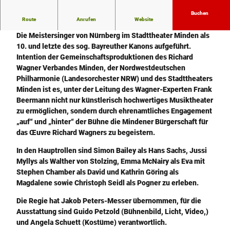
-
P
Buchen
Route
Anrufen
Website
r
Im September 2026 wird Richard Wagners romantische Oper
e
Die Meistersinger von Nürnberg im Stadttheater Minden als
m
10. und letzte des sog. Bayreuther Kanons aufgeführt.
i
Intention der Gemeinschaftsproduktionen des Richard
e
Wagner Verbandes Minden, der Nordwestdeutschen
r
Philharmonie (Landesorchester NRW) und des Stadttheaters
e
Minden ist es, unter der Leitung des Wagner-Experten Frank
-
Beermann nicht nur künstlerisch hochwertiges Musiktheater
s
zu ermöglichen, sondern durch ehrenamtliches Engagement
c
„auf“ und „hinter“ der Bühne die Mindener Bürgerschaft für
a
das Œuvre Richard Wagners zu begeistern.
l
In den Hauptrollen sind Simon Bailey als Hans Sachs, Jussi
e
Myllys als Walther von Stolzing, Emma McNairy als Eva mit
d
Stephen Chamber als David und Kathrin Göring als
-
Magdalene sowie Christoph Seidl als Pogner zu erleben.
e
1
Die Regie hat Jakob Peters-Messer übernommen, für die
7
Ausstattung sind Guido Petzold (Bühnenbild, Licht, Video,)
7
und Angela Schuett (Kostüme) verantwortlich.
8