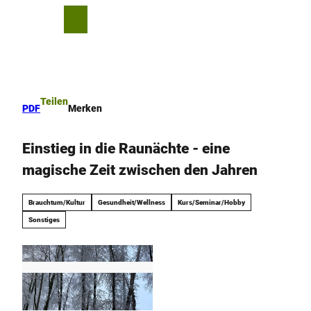
Z
u
T
Merkzettel
Suche
Menü
m
e
I
i
n
l
h
e
a
n
Teilen
PDF
Merken
l
t
Einstieg in die Raunächte - eine
magische Zeit zwischen den Jahren
Brauchtum/Kultur
Gesundheit/Wellness
Kurs/Seminar/Hobby
Sonstiges