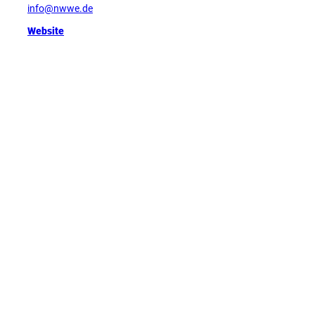
info@nwwe.de
Website
Tipp
D
e
u