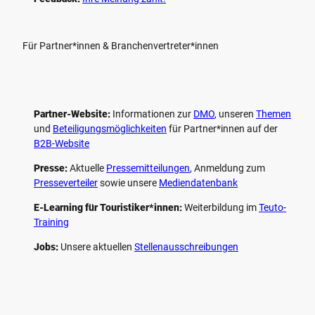
Für Partner*innen & Branchenvertreter*innen
Partner-Website:
Informationen zur
DMO
, unseren ­
Themen
und
Beteiligungs­möglichkeiten
für Partner*innen auf der
B2B-Website
Presse:
Aktuelle
Pressemitteilungen
, Anmeldung zum
Presseverteiler
sowie unsere
Mediendatenbank
E-Learning für Touristiker*innen:
Weiterbildung im
Teuto-
Training
Jobs:
Unsere aktuellen
Stellenausschreibungen
F
P
Y
I
a
i
o
n