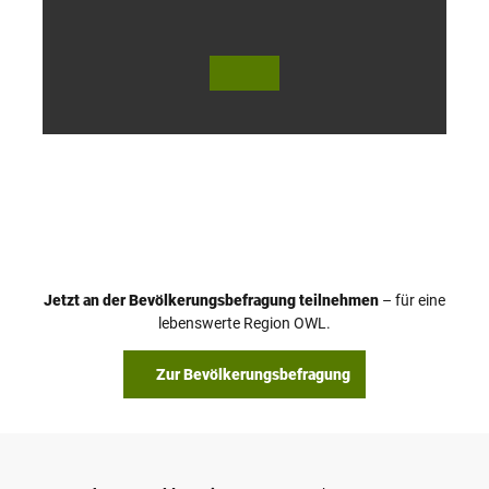
© Te
© Te
utob
utob
urger
urger
Wald
Wald
Touri
Touri
smus
smus
/ D. K
/ D. K
etz
etz
Jetzt an der Bevölkerungsbefragung teilnehmen
– für eine
lebenswerte Region OWL.
Zur Bevölkerungsbefragung