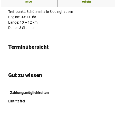
Wanderung mit einem ortskundigen Wanderführer
Route
Website
Treffpunkt: Schützenhalle Siddinghausen
Beginn: 09:00 Uhr
Länge: 10 – 12 km
Dauer: 3 Stunden
Terminübersicht
Gut zu wissen
Zahlungsmöglichkeiten
Eintritt frei