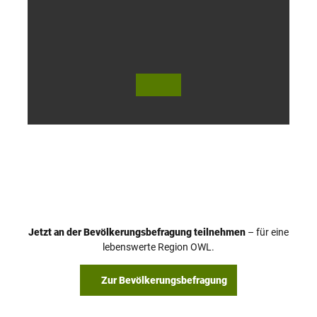
o
h
© Te
© Te
utob
utob
urger
urger
Wald
Wald
Touri
Touri
smus
smus
/ D. K
/ D. K
etz
etz
Jetzt an der Bevölkerungsbefragung teilnehmen
– für eine
lebenswerte Region OWL.
Zur Bevölkerungsbefragung