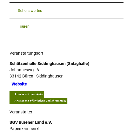
Sehenswertes
Touren
Veranstaltungsort
Schützenhalle Siddinghausen (Sidaghalle)
Johannesweg 6
33142
Büren
- Siddinghausen
Website
Anreise mit dem Auto
Anreise mit öffentlichen Verkehrsmitteln
Veranstalter
SGV Bürener Land e.V.
Papenkämpen 6