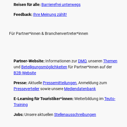
Reisen für alle:
Barrierefrei unterwegs
Feedback:
Ihre Meinung zählt!
Für Partner*innen & Branchenvertreter*innen
Partner-Website:
Informationen zur
DMO
, unseren ­
Themen
und
Beteiligungs­möglichkeiten
für Partner*innen auf der
B2B-Website
Presse:
Aktuelle
Pressemitteilungen
, Anmeldung zum
Presseverteiler
sowie unsere
Mediendatenbank
E-Learning für Touristiker*innen:
Weiterbildung im
Teuto-
Training
Jobs:
Unsere aktuellen
Stellenausschreibungen