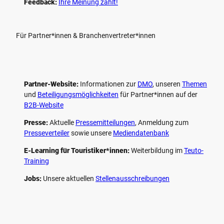
Feedback:
Ihre Meinung zählt!
Für Partner*innen & Branchenvertreter*innen
Partner-Website:
Informationen zur
DMO
, unseren ­
Themen
und
Beteiligungs­möglichkeiten
für Partner*innen auf der
B2B-Website
Presse:
Aktuelle
Pressemitteilungen
, Anmeldung zum
Presseverteiler
sowie unsere
Mediendatenbank
E-Learning für Touristiker*innen:
Weiterbildung im
Teuto-
Training
Jobs:
Unsere aktuellen
Stellenausschreibungen
F
P
Y
I