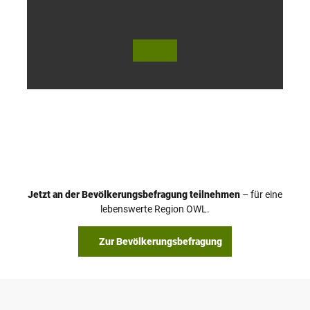
© Te
© Te
utob
utob
urger
urger
Wald
Wald
Touri
Touri
smus
smus
/ D. K
/ D. K
etz
etz
Jetzt an der Bevölkerungsbefragung teilnehmen
– für eine
lebenswerte Region OWL.
Zur Bevölkerungsbefragung