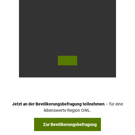
© Te
© Te
utob
utob
urger
urger
Wald
Wald
/ Hor
Touri
n-Ba
smus,
d Mei
D. Ke
nber
tz
g, D.
Ketz
Jetzt an der Bevölkerungsbefragung teilnehmen
– für eine
lebenswerte Region OWL.
Zur Bevölkerungsbefragung