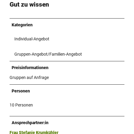
l
.
Gut zu wissen
e
J
r
P
G
Kategorien
Individual-Angebot
Gruppen-Angebot/Familien-Angebot
Preisinformationen
Gruppen auf Anfrage
Personen
10 Personen
Ansprechpartner:in
Frau Stefanie Krumkühler