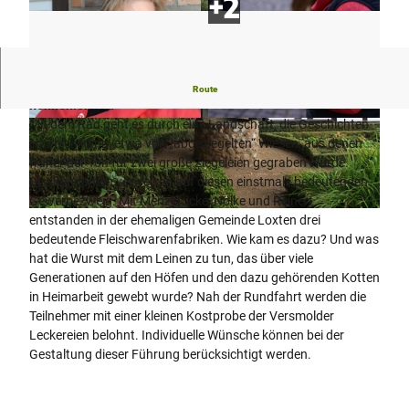
Loxtens abwechslungsreiche Geschichte per Rad
Route
kennenlernen.
Mit dem Rad geht es durch eine Landschaft, die Geschichten
S
V
erzählen kann, etwa von „abgeziegelten“ Wiesen, aus denen
t
I
früher der Ton für zwei große Ziegeleien gegraben wurde.
e
P
Straßennamen verweisen auf diesen einstmals bedeutenden
f
_
Gewerbezweig. Mit Menzefricke, Nölke und Reinert
a
F
© Stadt Versmold |
CC-BY-SA
entstanden in der ehemaligen Gemeinde Loxten drei
n
u
bedeutende Fleischwarenfabriken. Wie kam es dazu? Und was
i
e
hat die Wurst mit dem Leinen zu tun, das über viele
e
h
Generationen auf den Höfen und den dazu gehörenden Kotten
K
r
in Heimarbeit gewebt wurde? Nah der Rundfahrt werden die
r
u
Teilnehmer mit einer kleinen Kostprobe der Versmolder
u
n
Leckereien belohnt. Individuelle Wünsche können bei der
m
g
Gestaltung dieser Führung berücksichtigt werden.
k
(
ü
5
h
)