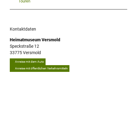
Touren
Kontaktdaten
Heimatmuseum Versmold
Speckstraße 12
33775
Versmold
Anreise mit dem Auto
Anreise mit öffentlichen Verkehrsmitteln