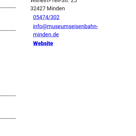
Wilhelm-Tell-Str. 25
32427
Minden
05474/302
info@museumseisenbahn-
minden.de
Website