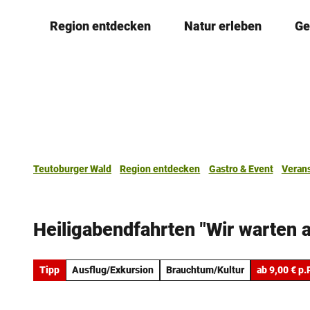
Z
Region entdecken
Natur erleben
Ge
u
m
I
n
h
a
l
t
Teutoburger Wald
Region entdecken
Gastro & Event
Veran
Heiligabendfahrten "Wir warten 
Tipp
Ausflug/Exkursion
Brauchtum/Kultur
ab 9,00 € p.P