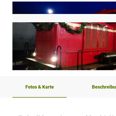
©
CC-BY-SA
Fotos & Karte
Beschreib