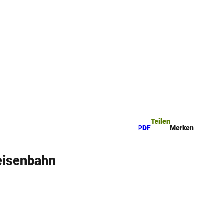
ttel
che
Teilen
PDF
Merken
eisenbahn