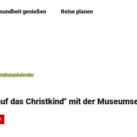
sundheit genießen
Reise planen
T
Merkze
Su
e
i
l
e
n
staltungskalender
auf das Christkind" mit der Museums
.