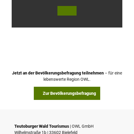
© Te
© Te
utob
utob
urger
urger
Wald
Wald
Touri
Touri
smus
smus
/ D. K
/ D. K
etz
etz
Jetzt an der Bevölkerungsbefragung teilnehmen
– für eine
lebenswerte Region OWL.
Zur Bevölkerungsbefragung
Teutoburger Wald Tourismus
| ­OWL GmbH
Wilhelmstraße 1b | ­33602 Bielefeld