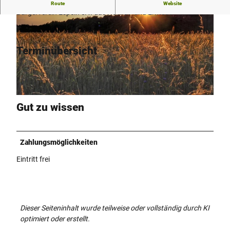
Immer am ersten Septemberwochenende veranstaltet der
Route
Website
Bürgerverein Espeln e.V. das Heimat- und Erntedankfest.
Terminübersicht
© Bürgerverein Espeln |
CC-BY-NC-ND
© Tourist Information Hövelhof |
CC-BY-SA
Gut zu wissen
Zahlungsmöglichkeiten
Eintritt frei
Dieser Seiteninhalt wurde teilweise oder vollständig durch KI
optimiert oder erstellt.