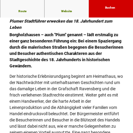
Buchen
Route
Website
Historische Erlebnisführung in Borgholzhausen
Piumer Stadtführer erwecken das 18. Jahrhundert zum
Leben
Borgholzhausen – auch "Pium" genannt – lädt erstmalig zu
einer ganz besonderen Führung ein: Bei einem Spaziergang
durch die malerischen Straßen begegnen die Besucherinnen
und Besucher authentischen Charakteren aus der
Stadtgeschichte des 18. Jahrhunderts in historischen
Gewändern.
Der historische Erlebnisrundgang beginnt am Heimathaus, wo
der Nachtwächter mit unterhaltsamen Geschichten rund um
das damalige Leben in der Grafschaft Ravensberg und die
frisch verliehenen Stadtrechte einstimmt. Weiter geht es mit
einem Handwerker, der die harte Arbeit in der
Leinenproduktion und die Abhängigkeit vieler Familien vom
Handel eindrucksvoll beleuchtet. Der Bürgermeister entführt
die Besucherinnen und Besucher in die Blütezeit des Handels
und lässt dabei nicht aus, wie er manche Gelegenheiten zu
seinem eigenen Vorteil ausnutzte. Eine ganz besondere