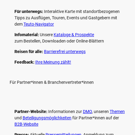
Für unterwegs:
Interaktive Karte mit standort­bezogenen
Tipps zu Ausflügen, Touren, Events und Gastgebern mit
dem
Teuto-Navigator
Infomaterial:
Unsere
Kataloge & Prospekte
zum Bestellen, Downloaden oder Online-Blättern
Reisen für alle:
Barrierefrei unterwegs
Feedback:
Ihre Meinung zählt!
Für Partner*innen & Branchenvertreter*innen
Partner-Website:
Informationen zur
DMO
, unseren ­
Themen
und
Beteiligungs­möglichkeiten
für Partner*innen auf der
B2B-Website
Presse:
Aktuelle
Pressemitteilungen
, Anmeldung zum