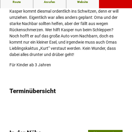
Herrlich chaotisches Kaspertheater
Route
Anrufen
Website
Kasper kommt diesmal ordentlich ins Schwitzen, denn er will
umziehen. Eigentlich war alles anders geplant: Oma und der
starke Nachbar sollten helfen, aber der fällt aus wegen
Rückenschmerzen. Wer hilft Kasper nun beim Schleppen?
Noch hofft er auf das große Auto vom Nachbarn, doch es
kommt nur ein kleiner Esel, und irgendwie muss auch Omas
Lieblingskaktus „Kurt“ verstaut werden. Kein Wunder, dass
dabei alles drunter und drüber geht!
Für Kinder ab 3 Jahren
Terminübersicht