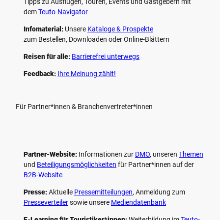
Tipps zu Ausflügen, Touren, Events und Gastgebern mit
dem
Teuto-Navigator
Infomaterial:
Unsere
Kataloge & Prospekte
zum Bestellen, Downloaden oder Online-Blättern
Reisen für alle:
Barrierefrei unterwegs
Feedback:
Ihre Meinung zählt!
Für Partner*innen & Branchenvertreter*innen
Partner-Website:
Informationen zur
DMO
, unseren ­
Themen
und
Beteiligungs­möglichkeiten
für Partner*innen auf der
B2B-Website
Presse:
Aktuelle
Pressemitteilungen
, Anmeldung zum
Presseverteiler
sowie unsere
Mediendatenbank
E-Learning für Touristiker*innen:
Weiterbildung im
Teuto-