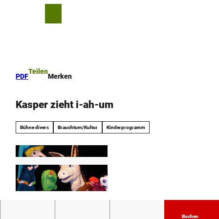
Z
u
T
Merkzettel
Suche
Menü
m
e
I
i
n
l
h
e
a
n
Teilen
PDF
Merken
l
t
Kasper zieht i-ah-um
Bühne divers
Brauchtum/Kultur
Kinderprogramm
© © Bielefelder Puppenspiele - Dagmar Selje
Buchen