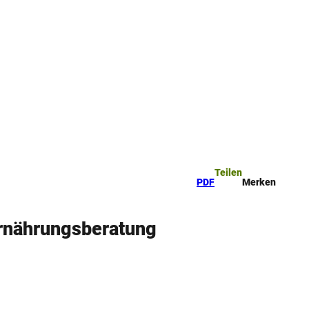
ttel
che
Teilen
PDF
Merken
 Ernährungsberatung