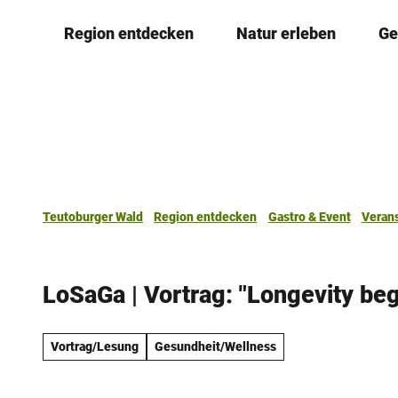
Z
Region entdecken
Natur erleben
Ge
u
m
I
n
h
a
l
t
Teutoburger Wald
Region entdecken
Gastro & Event
Veran
LoSaGa | Vortrag: "Longevity beg
Vortrag/Lesung
Gesundheit/Wellness