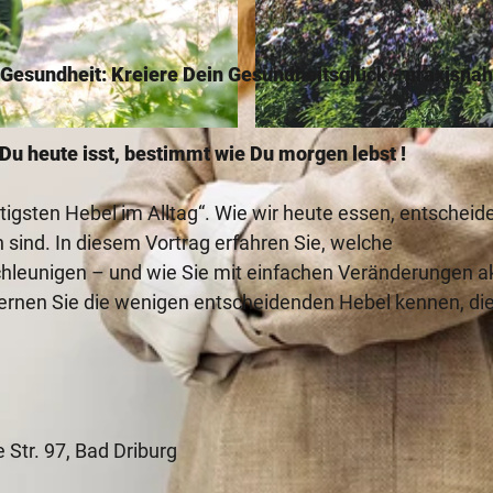
 Gesundheit: Kreiere Dein Gesundheitsglück - praxisnah
© Bad Driburger Touristik GmbH |
CC-BY-SA
 Du heute isst, bestimmt wie Du morgen lebst !
igsten Hebel im Alltag“. Wie wir heute essen, entscheid
 sind. In diesem Vortrag erfahren Sie, welche
leunigen – und wie Sie mit einfachen Veränderungen ak
lernen Sie die wenigen entscheidenden Hebel kennen, di
 Str. 97, Bad Driburg