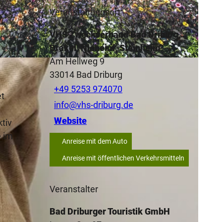
Veranstaltungsort
,
VHS Zweckverband Bad Driburg,
Brakel, Nieheim, Steinheim
Am Hellweg 9
33014
Bad Driburg
+49 5253 974070
et
info@vhs-driburg.de
Website
tiv
e im
Anreise mit dem Auto
Anreise mit öffentlichen Verkehrsmitteln
Veranstalter
Bad Driburger Touristik GmbH