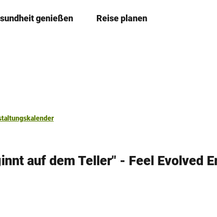
sundheit genießen
Reise planen
T
Merkze
Su
e
i
l
e
n
staltungskalender
innt auf dem Teller" - Feel Evolved