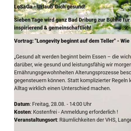
LoSaGa -
Urlaub' Dich gesund!
Sieben Tage wird ganz Bad Driburg zur Bühne für
inspirierend & gemeinschaftlich!
© Bad Driburger Touristik GmbH / D. Ketz |
CC-BY-NC-ND
Vortrag: "Longevity beginnt auf dem Teller" - Wie
„Gesund alt werden beginnt beim Essen – die wicht
darüber, wie gesund und leistungsfähig wir morgen
Ernährungsgewohnheiten Alterungsprozesse besch
gegensteuern können. Statt komplizierter Regeln 
Alltag wirklich einen Unterschied machen.
Datum
: Freitag, 28.08. - 14:00 Uhr
Kosten
: Kostenfrei - Anmeldung erforderlich !
Veranstaltungsort
: Räumlichkeiten der VHS, Lange